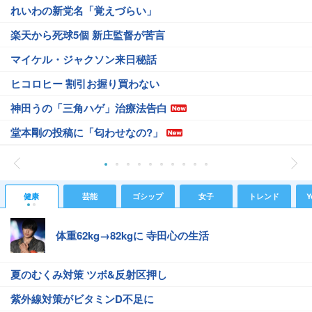
れいわの新党名「覚えづらい」
楽天から死球5個 新庄監督が苦言
マイケル・ジャクソン来日秘話
ヒコロヒー 割引お握り買わない
神田うの「三角ハゲ」治療法告白
堂本剛の投稿に「匂わせなの?」
健康
芸能
ゴシップ
女子
トレンド
Y
体重62kg→82kgに 寺田心の生活
夏のむくみ対策 ツボ&反射区押し
紫外線対策がビタミンD不足に