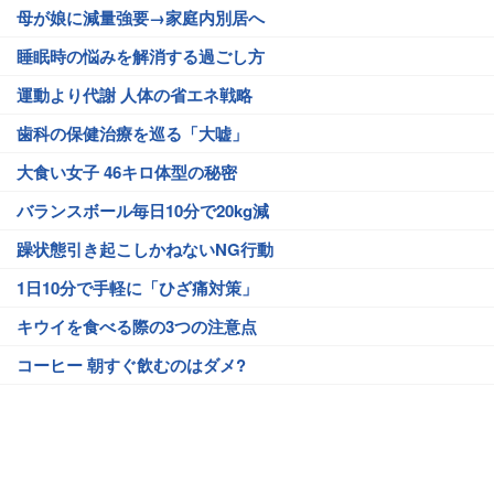
母が娘に減量強要→家庭内別居へ
睡眠時の悩みを解消する過ごし方
運動より代謝 人体の省エネ戦略
歯科の保健治療を巡る「大嘘」
大食い女子 46キロ体型の秘密
バランスボール毎日10分で20kg減
躁状態引き起こしかねないNG行動
1日10分で手軽に「ひざ痛対策」
キウイを食べる際の3つの注意点
コーヒー 朝すぐ飲むのはダメ?