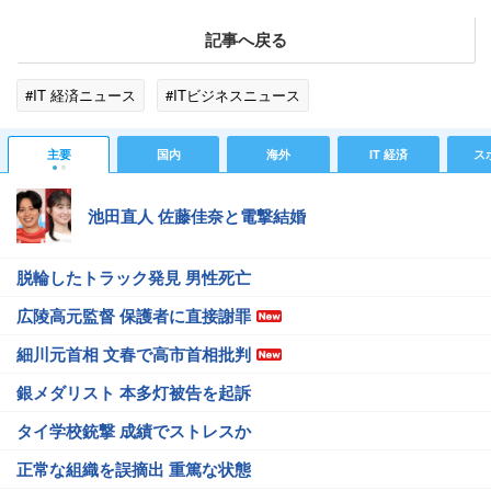
記事へ戻る
#IT 経済ニュース
#ITビジネスニュース
主要
国内
海外
IT 経済
ス
池田直人 佐藤佳奈と電撃結婚
脱輪したトラック発見 男性死亡
広陵高元監督 保護者に直接謝罪
細川元首相 文春で高市首相批判
銀メダリスト 本多灯被告を起訴
タイ学校銃撃 成績でストレスか
正常な組織を誤摘出 重篤な状態