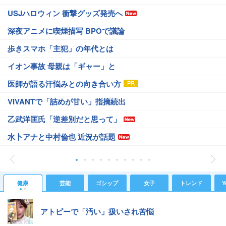
USJハロウィン 衝撃グッズ発売へ
深夜アニメに喫煙描写 BPOで議論
歩きスマホ「主犯」の年代とは
イオン事故 母親は「ギャー」と
医師が語る汗悩みとの向き合い方
VIVANTで「詰めが甘い」指摘続出
乙武洋匡氏「逆差別だと思って」
水卜アナと中村倫也 近況が話題
健康
芸能
ゴシップ
女子
トレンド
Y
アトピーで「汚い」扱いされ苦悩