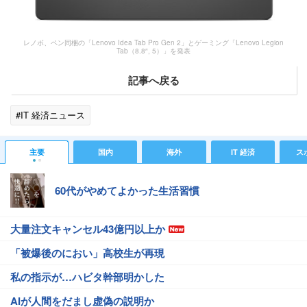
レノボ、ペン同梱の「Lenovo Idea Tab Pro Gen 2」とゲーミング「Lenovo Legion
Tab（8.8″, 5）」を発表
記事へ戻る
#IT 経済ニュース
主要
国内
海外
IT 経済
ス
60代がやめてよかった生活習慣
大量注文キャンセル43億円以上か
「被爆後のにおい」高校生が再現
私の指示が…ハビタ幹部明かした
AIが人間をだまし虚偽の説明か