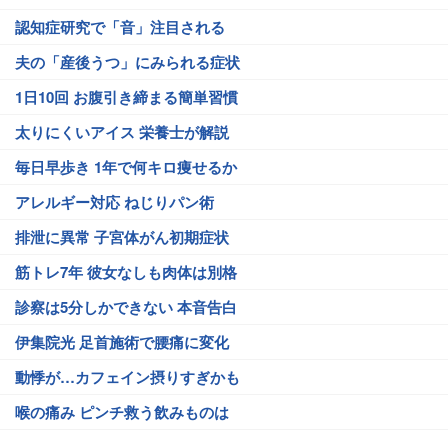
認知症研究で「音」注目される
夫の「産後うつ」にみられる症状
1日10回 お腹引き締まる簡単習慣
太りにくいアイス 栄養士が解説
毎日早歩き 1年で何キロ痩せるか
アレルギー対応 ねじりパン術
排泄に異常 子宮体がん初期症状
筋トレ7年 彼女なしも肉体は別格
診察は5分しかできない 本音告白
伊集院光 足首施術で腰痛に変化
動悸が…カフェイン摂りすぎかも
喉の痛み ピンチ救う飲みものは