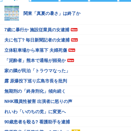
関東「真夏の暑さ」は終了か
7歳に暴行か 施設従業員の女逮捕
夫に包丁? 毎日新聞記者の女逮捕
立体駐車場から車落下 夫婦死傷
「泥酔者」熊本で通報が頻発か
家の隣が民泊「トラウマなった」
露 原爆投下巡り広島市長を批判
無期刑の「終身刑化」傾向続く
NHK職員性被害 出演者に怒りの声
れいわ「いのちの党」に変更へ
90歳患者を殴る? 看護助手を逮捕