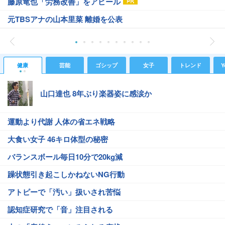
藤原竜也「労務改善」をアピール
元TBSアナの山本里菜 離婚を公表
健康
芸能
ゴシップ
女子
トレンド
Y
山口達也 8年ぶり楽器姿に感涙か
運動より代謝 人体の省エネ戦略
大食い女子 46キロ体型の秘密
バランスボール毎日10分で20kg減
躁状態引き起こしかねないNG行動
アトピーで「汚い」扱いされ苦悩
認知症研究で「音」注目される