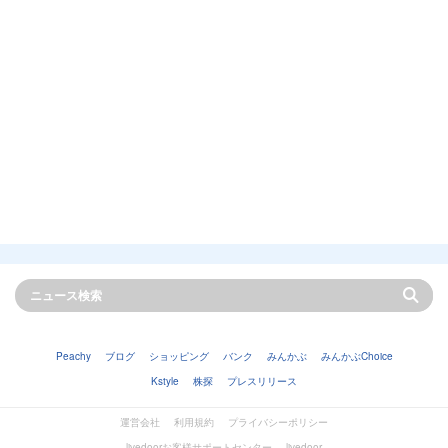
Peachy
ブログ
ショッピング
バンク
みんかぶ
みんかぶChoice
Kstyle
株探
プレスリリース
運営会社
利用規約
プライバシーポリシー
livedoorお客様サポートセンター
livedoor