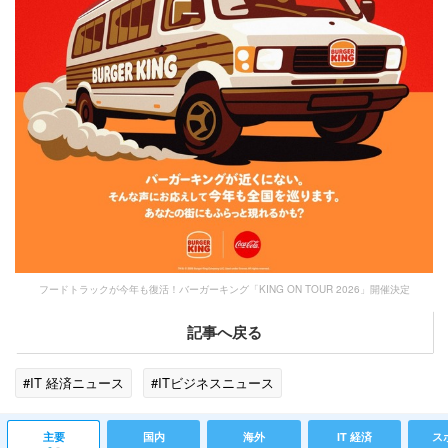
フードトラックが今年も復活！バーガーキング「KING ON TOUR 2026」開催決定
記事へ戻る
#IT 経済ニュース
#ITビジネスニュース
主要
国内
海外
IT 経済
ス