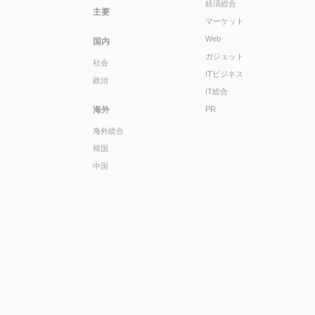
経済総合
主要
マーケット
Web
国内
ガジェット
社会
ITビジネス
政治
IT総合
海外
PR
海外総合
韓国
中国