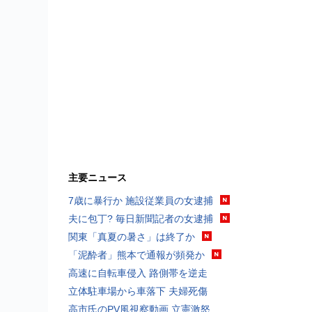
主要ニュース
7歳に暴行か 施設従業員の女逮捕
夫に包丁? 毎日新聞記者の女逮捕
関東「真夏の暑さ」は終了か
「泥酔者」熊本で通報が頻発か
高速に自転車侵入 路側帯を逆走
立体駐車場から車落下 夫婦死傷
高市氏のPV風視察動画 立憲激怒