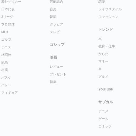
海外サッカー
芸能総合
恋愛
日本代表
音楽
ライフスタイル
Jリーグ
韓流
ファッション
プロ野球
グラビア
トレンド
MLB
テレビ
本
ゴルフ
ゴシップ
教育・仕事
テニス
からだ
格闘技
映画
マネー
競馬
レビュー
車
相撲
プレゼント
グルメ
バスケ
特集
バレー
YouTube
フィギュア
サブカル
アニメ
ゲーム
コミック