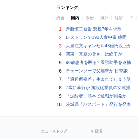
ランキング
総合
国内
政治
海外
経済
IT
1.
斉藤慎二被告 懲役7年を求刑
2.
レストランで192人食中毒 静岡
3.
大量注文キャンセル43億円以上か
4.
関東「真夏の暑さ」は終了か
5.
90歳患者を殴る? 看護助手を逮捕
6.
チェーンソーで父襲撃か 目撃談
7.
「避難所格差」生まれてしまう訳
8.
7歳に暴行か 施設従業員の女逮捕
9.
「泥酔者」熊本で通報が頻発か
10.
茨城県「パスポート」発行を発表
ニューストップ
IT 経済