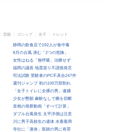
芸能
ゴシップ
女子
トレンド
静岡の飲食店で192人が食中毒
8月の台風 潜む「2つの危険」
女性はねる「無呼吸」治療せず
福岡の議長 地震巡り不謹慎発言
司法試験 受験者のPC不具合247件
週刊ジャンプ 初の100万部割れ
「女子トイレに全裸の男」逮捕
少女が懇願 麻酔なしで腕を切断
首相の視察動画「すべて計算」
ダブル台風発生 太平洋側は注意
川に男子高校生の遺体 水着着用
寺社に「液体」医師の男に有罪