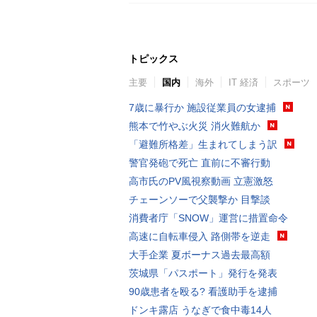
トピックス
主要
国内
海外
IT 経済
スポーツ
7歳に暴行か 施設従業員の女逮捕
熊本で竹やぶ火災 消火難航か
「避難所格差」生まれてしまう訳
警官発砲で死亡 直前に不審行動
高市氏のPV風視察動画 立憲激怒
チェーンソーで父襲撃か 目撃談
消費者庁「SNOW」運営に措置命令
高速に自転車侵入 路側帯を逆走
大手企業 夏ボーナス過去最高額
茨城県「パスポート」発行を発表
90歳患者を殴る? 看護助手を逮捕
ドンキ露店 うなぎで食中毒14人