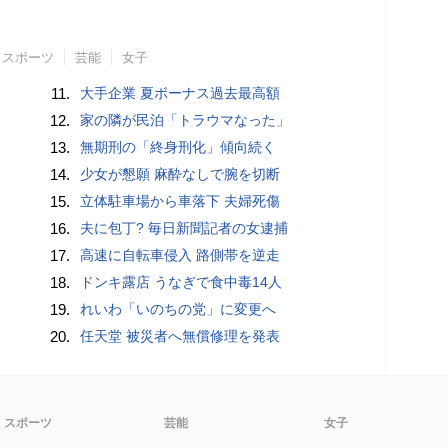
スポーツ
芸能
女子
11.
大手企業 夏ボーナス過去最高額
12.
家の隣が民泊「トラウマなった」
13.
無期刑の「終身刑化」傾向続く
14.
少女が懇願 麻酔なしで腕を切断
15.
立体駐車場から車落下 夫婦死傷
16.
夫に包丁? 毎日新聞記者の女逮捕
17.
高速に自転車侵入 路側帯を逆走
18.
ドンキ露店 うなぎで食中毒14人
19.
れいわ「いのちの党」に変更へ
20.
任天堂 被災者へ無償修理を発表
スポーツ
芸能
女子