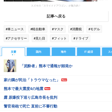
スズキの「スライドドアワゴン」が魅力的！
記事へ戻る
#車ニュース
#軽自動車
#マスク
#消費税
#モデル
#アクセサリー
#見た目
#フィット
#ドライブ
#スピーカー
#ガソリン
#インテリア
#スズキ
主要
国内
海外
IT 経済
ス
#不正アプリ
「泥酔者」熊本で通報が頻発か
家の隣が民泊「トラウマなった」
熊本で最大震度4の地震
露 原爆投下巡り広島市長を批判
警官発砲で死亡 直前に不審行動