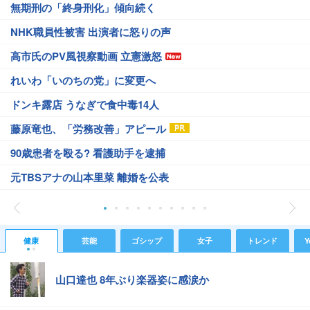
無期刑の「終身刑化」傾向続く
NHK職員性被害 出演者に怒りの声
高市氏のPV風視察動画 立憲激怒
れいわ「いのちの党」に変更へ
ドンキ露店 うなぎで食中毒14人
藤原竜也、「労務改善」アピール
90歳患者を殴る? 看護助手を逮捕
元TBSアナの山本里菜 離婚を公表
健康
芸能
ゴシップ
女子
トレンド
Y
山口達也 8年ぶり楽器姿に感涙か