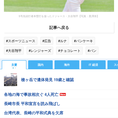
5号先頭打者本塁打を放ったドジャース・大谷翔平【写真：黒澤崇】
記事へ戻る
#スポーツニュース
#広告
#ルナ
#パンケーキ
#大谷翔平
#レンジャーズ
#チョコレート
#パン
#日清製粉
#ドジャース
#イチゴ
#ケーキ
主要
国内
海外
IT 経済
ス
槍ヶ岳で遺体発見 19歳と確認
各地の海で事故相次ぐ 4人死亡
長崎市長 平和宣言を読み飛ばし
台湾代表、長崎の平和式典を欠席