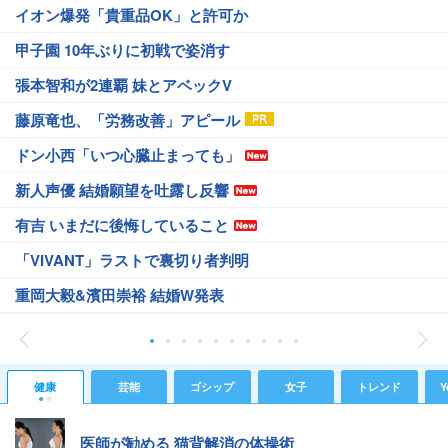
イオン爆発「貴重品OK」と許可か
甲子園 10年ぶりに初戦で姿消す
張本智和が2連覇 妹とアベックV
藤原竜也、「労務改善」アピール
ドン小西「いつ心臓止まっても」
新人声優 結婚願望を吐露し反響
有吉 いまだに後悔していること
「VIVANT」ラストで裏切り者判明
重岡大毅&濱田崇裕 結婚W発表
健康
芸能
ゴシップ
女子
トレンド
Y
医師が勧める 猫背解消の体操術