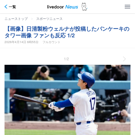
一覧
>
ニューストップ
スポーツニュース
【画像】日清製粉ウェルナが投稿したパンケーキの
タワー画像 ファンも反応 1/2
2026年4月14日 6時55分
フルカウント
1/2