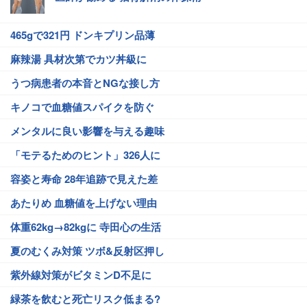
465gで321円 ドンキプリン品薄
麻辣湯 具材次第でカツ丼級に
うつ病患者の本音とNGな接し方
キノコで血糖値スパイクを防ぐ
メンタルに良い影響を与える趣味
「モテるためのヒント」326人に
容姿と寿命 28年追跡で見えた差
あたりめ 血糖値を上げない理由
体重62kg→82kgに 寺田心の生活
夏のむくみ対策 ツボ&反射区押し
紫外線対策がビタミンD不足に
緑茶を飲むと死亡リスク低まる?