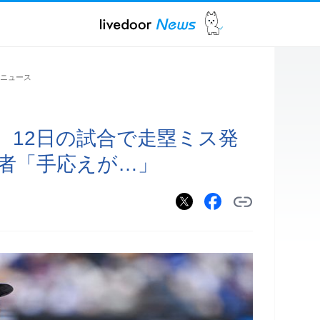
ニュース
、12日の試合で走塁ミス発
走者「手応えが…」