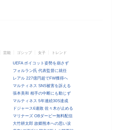
芸能
ゴシップ
女子
トレンド
UEFA ボイコット姿勢を崩さず
フォルラン氏 代表監督に就任
レアル 227億円超でFW獲得へ
マルティネス SNS被害を訴える
張本美和 相手の中断にも動じず
マルティネス 5年連続30S達成
ドジャース6連敗 佐々木が止める
マリナーズ OBダービー無料配信
大竹耕太郎 故郷熊本への思い涙