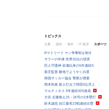
トピックス
主要
国内
海外
IT 経済
スポーツ
Rマドリード ヤン争奪戦を制す
サラーの年俸 世界32位の現実
巨人守護神 岩瀬以来の5年連続S
新庄監督 敵地でようやく白星
韓国サッカー協会 警察が捜索
岡本和真 新人打点で球団3位浮上
マルティネス 5年連続30S達成
大谷 左膝抱え25・26号の2本塁打
鈴木誠也 自己最長23戦連続出塁