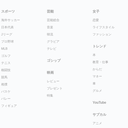
スポーツ
芸能
女子
海外サッカー
芸能総合
恋愛
日本代表
音楽
ライフスタイル
Jリーグ
韓流
ファッション
プロ野球
グラビア
トレンド
MLB
テレビ
本
ゴルフ
ゴシップ
教育・仕事
テニス
からだ
格闘技
映画
マネー
競馬
レビュー
車
相撲
プレゼント
グルメ
バスケ
特集
バレー
YouTube
フィギュア
サブカル
アニメ