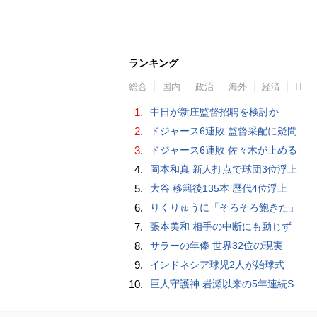
ランキング
総合
国内
政治
海外
経済
IT
1.
中日が新庄監督招聘を検討か
2.
ドジャース6連敗 監督采配に疑問
3.
ドジャース6連敗 佐々木が止める
4.
岡本和真 新人打点で球団3位浮上
5.
大谷 移籍後135本 歴代4位浮上
6.
りくりゅうに「そろそろ飽きた」
7.
張本美和 相手の中断にも動じず
8.
サラーの年俸 世界32位の現実
9.
インドネシア球児2人が始球式
10.
巨人守護神 岩瀬以来の5年連続S