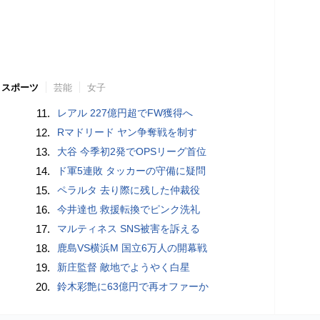
スポーツ
芸能
女子
11.
レアル 227億円超でFW獲得へ
12.
Rマドリード ヤン争奪戦を制す
13.
大谷 今季初2発でOPSリーグ首位
14.
ド軍5連敗 タッカーの守備に疑問
15.
ペラルタ 去り際に残した仲裁役
16.
今井達也 救援転換でピンク洗礼
17.
マルティネス SNS被害を訴える
18.
鹿島VS横浜M 国立6万人の開幕戦
19.
新庄監督 敵地でようやく白星
20.
鈴木彩艶に63億円で再オファーか