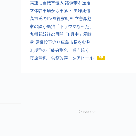
高速に自転車侵入 路側帯を逆走
立体駐車場から車落下 夫婦死傷
高市氏のPV風視察動画 立憲激怒
家の隣が民泊「トラウマなった」
九州新幹線の再開「8月中」示唆
露 原爆投下巡り広島市長を批判
無期刑の「終身刑化」傾向続く
藤原竜也「労務改善」をアピール
©
livedoor