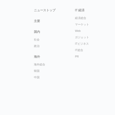
ニューストップ
IT 経済
経済総合
主要
マーケット
Web
国内
ガジェット
社会
ITビジネス
政治
IT総合
海外
PR
海外総合
韓国
中国