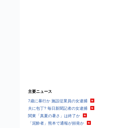
主要ニュース
7歳に暴行か 施設従業員の女逮捕
夫に包丁? 毎日新聞記者の女逮捕
関東「真夏の暑さ」は終了か
「泥酔者」熊本で通報が頻発か