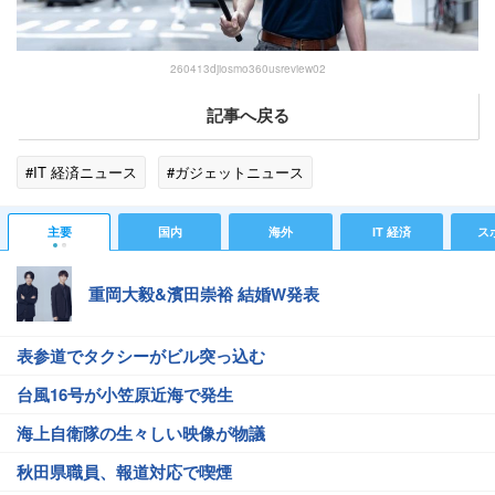
260413djiosmo360usreview02
記事へ戻る
#IT 経済ニュース
#ガジェットニュース
主要
国内
海外
IT 経済
ス
重岡大毅&濱田崇裕 結婚W発表
表参道でタクシーがビル突っ込む
台風16号が小笠原近海で発生
海上自衛隊の生々しい映像が物議
秋田県職員、報道対応で喫煙