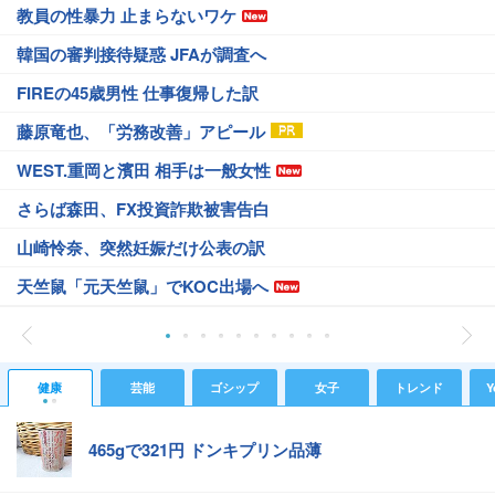
教員の性暴力 止まらないワケ
韓国の審判接待疑惑 JFAが調査へ
FIREの45歳男性 仕事復帰した訳
藤原竜也、「労務改善」アピール
WEST.重岡と濱田 相手は一般女性
さらば森田、FX投資詐欺被害告白
山崎怜奈、突然妊娠だけ公表の訳
天竺鼠「元天竺鼠」でKOC出場へ
健康
芸能
ゴシップ
女子
トレンド
Y
465gで321円 ドンキプリン品薄