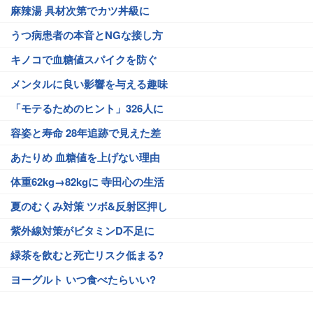
麻辣湯 具材次第でカツ丼級に
うつ病患者の本音とNGな接し方
キノコで血糖値スパイクを防ぐ
メンタルに良い影響を与える趣味
「モテるためのヒント」326人に
容姿と寿命 28年追跡で見えた差
あたりめ 血糖値を上げない理由
体重62kg→82kgに 寺田心の生活
夏のむくみ対策 ツボ&反射区押し
紫外線対策がビタミンD不足に
緑茶を飲むと死亡リスク低まる?
ヨーグルト いつ食べたらいい?