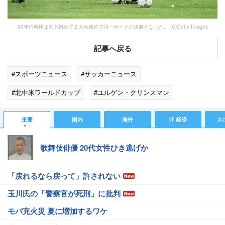
90年のW杯は史上初めて２大会連続で同一カードの決勝となった。 (C)Getty Images
記事へ戻る
#スポーツニュース
#サッカーニュース
#北中米ワールドカップ
#ユルゲン・クリンスマン
#サンプドリア
#スパイ
#南米
#メディア
#モデル
主要
国内
海外
IT 経済
ス
#グラン
#ロケット
#スパイク
#必殺
#ドール
歌舞伎俳優 20代女性ひき逃げか
#ユーゴスラビア
#ピコ
#奇跡
「戻れるなら戻って」許されない
玉川氏の「警察官が死刑」に批判
モバ充火災 夏に増加するワケ