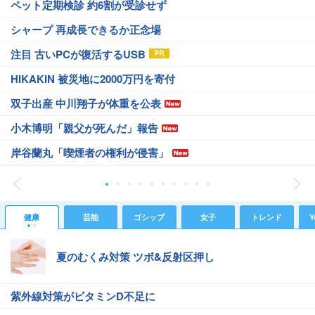
ペット定期検診 約6割が受診せず
シャープ 再成長できるか正念場
注目 古いPCが復活するUSB
HIKAKIN 被災地に2000万円を寄付
双子出産 中川翔子が体重を公表
小木博明「親父が死んだ」報告
岸谷蘭丸「喫煙者の権利が侵害」
健康
芸能
ゴシップ
女子
トレンド
Y
夏のむくみ対策 ツボ&反射区押し
紫外線対策がビタミンD不足に