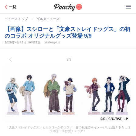
Peachy
一覧
>
ニューストップ
グルメニュース
【画像】スシローと「文豪ストレイドッグス」の初
のコラボ オリジナルグッズ登場 9/9
2026年4月13日 16時28分
Walkerplus
9/9
「文豪ストレイドッグス」とスシローが初コラボ！春の私服姿をイメージした描き下ろしコ
ラボグッズは要チェック！