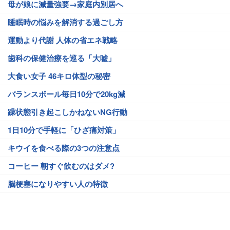
母が娘に減量強要→家庭内別居へ
睡眠時の悩みを解消する過ごし方
運動より代謝 人体の省エネ戦略
歯科の保健治療を巡る「大嘘」
大食い女子 46キロ体型の秘密
バランスボール毎日10分で20kg減
躁状態引き起こしかねないNG行動
1日10分で手軽に「ひざ痛対策」
キウイを食べる際の3つの注意点
コーヒー 朝すぐ飲むのはダメ?
脳梗塞になりやすい人の特徴