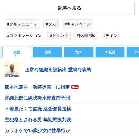
記事へ戻る
#グルメニュース
#ダム
#キャンペーン
#コラボレーション
#ドリンク
#軽減税率
#チキン
#スシロー
#マグロ
#インド
#激怒
主要
国内
海外
IT 経済
ス
正常な組織を誤摘出 重篤な状態
熊本地震を「激甚災害」に指定
沖縄北部に線状降水帯直前予測
下着見たくて盗撮 巡査部長送検
主犯格とされる男 無期懲役判決
カラオケで15歳少女に性暴行か