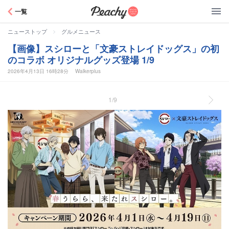
Peachy
一覧
>
ニューストップ
グルメニュース
【画像】スシローと「文豪ストレイドッグス」の初
のコラボ オリジナルグッズ登場 1/9
2026年4月13日 16時28分
Walkerplus
1/9