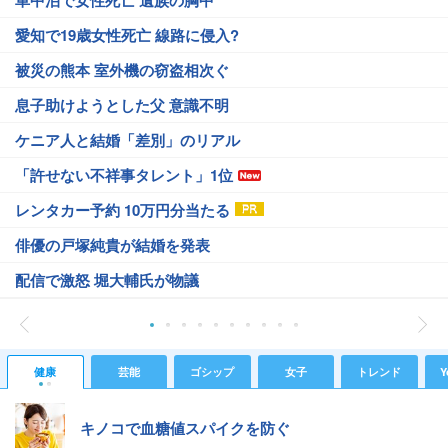
愛知で19歳女性死亡 線路に侵入?
被災の熊本 室外機の窃盗相次ぐ
息子助けようとした父 意識不明
ケニア人と結婚「差別」のリアル
「許せない不祥事タレント」1位
レンタカー予約 10万円分当たる
俳優の戸塚純貴が結婚を発表
配信で激怒 堀大輔氏が物議
健康
芸能
ゴシップ
女子
トレンド
Y
キノコで血糖値スパイクを防ぐ