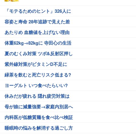
「モテるためのヒント」326人に
容姿と寿命 28年追跡で見えた差
あたりめ 血糖値を上げない理由
体重62kg→82kgに 寺田心の生活
夏のむくみ対策 ツボ&反射区押し
紫外線対策がビタミンD不足に
緑茶を飲むと死亡リスク低まる?
ヨーグルト いつ食べたらいい?
休みだが疲れる 隠れ疲労対策は
母が娘に減量強要→家庭内別居へ
内科医が低糖質麺を食べ比べ検証
睡眠時の悩みを解消する過ごし方