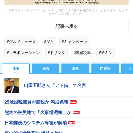
「文豪ストレイドッグス」とスシローが初コラボ！春の私服姿をイメージした描き下ろしコ
ラボグッズは要チェック！
記事へ戻る
#グルメニュース
#ダム
#キャンペーン
#コラボレーション
#ドリンク
#軽減税率
#チキン
#スシロー
#マグロ
#インド
#激怒
主要
国内
海外
IT 経済
ス
山田五郎さん「アド街」で名言
25歳国税職員が脱税か 懲戒免職
熊本の被災地で「火事場泥棒」か
日本郵便のシステム障害が解消
車中泊で女性死亡 遺族の胸中