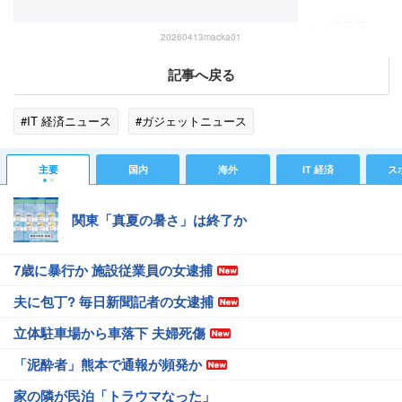
20260413macka01
記事へ戻る
#IT 経済ニュース
#ガジェットニュース
主要
国内
海外
IT 経済
ス
関東「真夏の暑さ」は終了か
7歳に暴行か 施設従業員の女逮捕
夫に包丁? 毎日新聞記者の女逮捕
立体駐車場から車落下 夫婦死傷
「泥酔者」熊本で通報が頻発か
家の隣が民泊「トラウマなった」