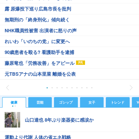
露 原爆投下巡り広島市長を批判
無期刑の「終身刑化」傾向続く
NHK職員性被害 出演者に怒りの声
れいわ「いのちの党」に変更へ
90歳患者を殴る? 看護助手を逮捕
藤原竜也「労務改善」をアピール
元TBSアナの山本里菜 離婚を公表
健康
芸能
ゴシップ
女子
トレンド
Y
山口達也 8年ぶり楽器姿に感涙か
運動より代謝 人体の省エネ戦略