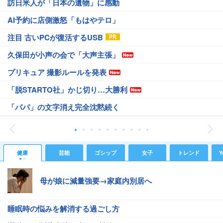
訪日米人が「日本の遺物」に感動
AI予約に店側激怒「もはやテロ」
注目 古いPCが復活するUSB
久保田が小声の会で「大声主張」
プリキュア 撮影ルールを発表
「脱STARTO社」かじ切り…大勝利
「パパ」の文字消え完全沈黙続く
健康
芸能
ゴシップ
女子
トレンド
Y
母が娘に減量強要→家庭内別居へ
睡眠時の悩みを解消する過ごし方