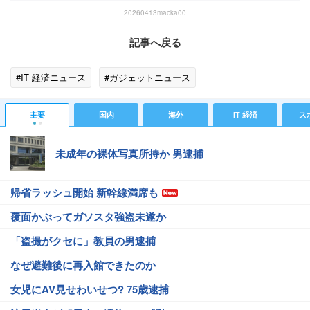
20260413macka00
記事へ戻る
#IT 経済ニュース
#ガジェットニュース
主要
国内
海外
IT 経済
ス
未成年の裸体写真所持か 男逮捕
帰省ラッシュ開始 新幹線満席も
覆面かぶってガソスタ強盗未遂か
「盗撮がクセに」教員の男逮捕
なぜ避難後に再入館できたのか
女児にAV見せわいせつ? 75歳逮捕