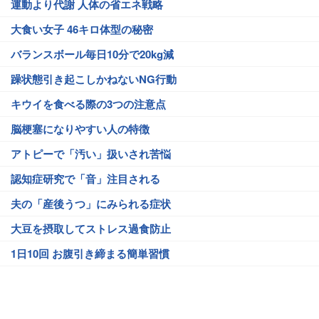
運動より代謝 人体の省エネ戦略
大食い女子 46キロ体型の秘密
バランスボール毎日10分で20kg減
躁状態引き起こしかねないNG行動
キウイを食べる際の3つの注意点
脳梗塞になりやすい人の特徴
アトピーで「汚い」扱いされ苦悩
認知症研究で「音」注目される
夫の「産後うつ」にみられる症状
大豆を摂取してストレス過食防止
1日10回 お腹引き締まる簡単習慣