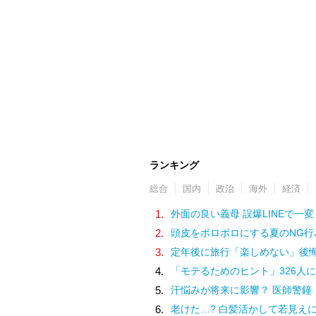
ランキング
総合
国内
政治
海外
経済
1.
外面の良い義母 誤爆LINEで一変
2.
頭皮をボロボロにする夏のNG行
3.
定年後に旅行「楽しめない」後
4.
「モテるためのヒント」326人に
5.
汗悩みが将来に影響？ 医師警鐘
6.
老けた…? 白髪活かして若見え