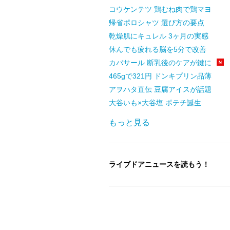
コウケンテツ 鶏むね肉で鶏マヨ
帰省ポロシャツ 選び方の要点
乾燥肌にキュレル 3ヶ月の実感
休んでも疲れる脳を5分で改善
カバサール 断乳後のケアが鍵に
465gで321円 ドンキプリン品薄
アヲハタ直伝 豆腐アイスが話題
大谷いも×大谷塩 ポテチ誕生
もっと見る
ライブドアニュースを読もう！