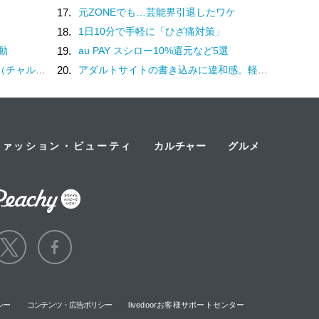
17.
元ZONEでも…芸能界引退したワケ
に
18.
1日10分で手軽に「ひざ痛対策」
動
19.
au PAY スシロー10%還元など5選
？褒め言葉です♡
20.
アダルトサイトの書き込みに違和感。軽い気持ちでコメントしてみると…／近畿地方のある場所について（1）
ファッション・ビューティ
カルチャー
グルメ
シー
コンテンツ・広告ポリシー
livedoorお客様サポートセンター