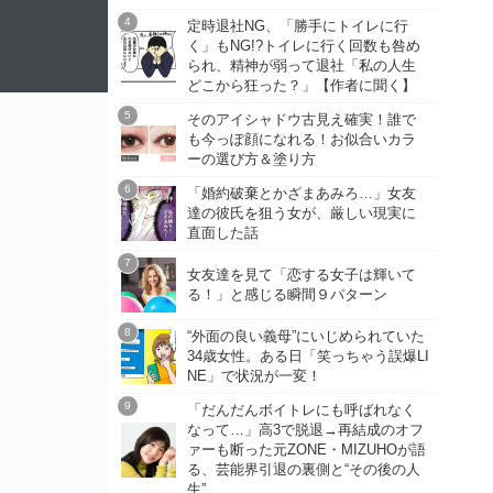
定時退社NG、「勝手にトイレに行
く」もNG!?トイレに行く回数も咎め
られ、精神が弱って退社「私の人生
どこから狂った？」【作者に聞く】
そのアイシャドウ古見え確実！誰で
も今っぽ顔になれる！お似合いカラ
ーの選び方＆塗り方
「婚約破棄とかざまあみろ…」女友
達の彼氏を狙う女が、厳しい現実に
直面した話
女友達を見て「恋する女子は輝いて
る！」と感じる瞬間９パターン
“外面の良い義母”にいじめられていた
34歳女性。ある日「笑っちゃう誤爆LI
NE」で状況が一変！
「だんだんボイトレにも呼ばれなく
なって…」高3で脱退→再結成のオフ
ァーも断った元ZONE・MIZUHOが語
る、芸能界引退の裏側と“その後の人
生”