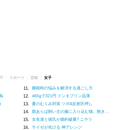
IT
スポーツ
芸能
女子
11.
睡眠時の悩みを解消する過ごし方
為
12.
465gで321円 ドンキプリン品薄
悔
13.
夏のむくみ対策 ツボ&反射区押し
14.
隙あらば飼い主の服に入り込む猫。飽きないのかなと動きを見ていると
15.
女友達と彼氏が婚約破棄? ニヤリ
に
16.
サイゼが化ける 神アレンジ