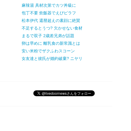
麻辣湯 具材次第でカツ丼級に
包丁不要 炊飯器でえびピラフ
松本伊代 還暦超えの素顔に絶賛
不足するとうつ? 欠かせない食材
まるで双子 2歳差兄弟が話題
卵は早めに 離乳食の新常識とは
安い米粉でザクふわスコーン
女友達と彼氏が婚約破棄? ニヤリ