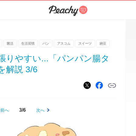
菌活
生活習慣
パン
アスコム
スイーツ
納豆
りやすい...「パンパン腸タ
解説 3/6
3/6
前へ
次へ