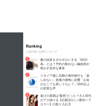
Ranking
人気の高い記事ランキング
夏の頭皮をボロボロにする「NG行
為」とは？予約の取れない鍼灸師が
明かす意外な事実
リタイア後に念願の海外旅行も「楽
しめない」老後の後悔に反響「お金
がなくても若いうちに？」50代以上
の切実な声
老けの原因は“髪色”だった？大人世代
がアカ抜ける【白髪ぼかし×最旬ヘア
カラー】の取り入れ方