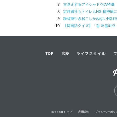
7.
古見えするアイシャドウの特徴
8.
定時退社もトイレもNG 精神病
9.
躁状態引き起こしかねないNG行
10.
【韓国語クイズ】「잘 어울려요（チャル オウルリョヨ）」の意味は
TOP
恋愛
ライフスタイル
livedoorトップ
利用規約
プライバシーポリ