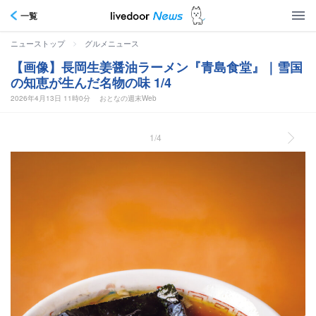
一覧
>
ニューストップ
グルメニュース
【画像】長岡生姜醤油ラーメン『青島食堂』｜雪国
の知恵が生んだ名物の味 1/4
2026年4月13日 11時0分
おとなの週末Web
1/4