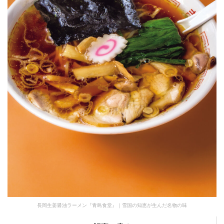
長岡生姜醤油ラーメン『青島食堂』｜雪国の知恵が生んだ名物の味