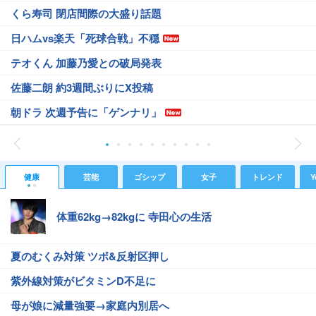
くら寿司 閉店間際の大盛り話題
日ハムvs楽天「死球合戦」不穏
テオくん 加藤乃愛との破局発表
佐藤二朗 約3週間ぶりにX投稿
朝ドラ 次週予告に「ゲンナリ」
健康
芸能
ゴシップ
女子
トレンド
Y
体重62kg→82kgに 寺田心の生活
夏のむくみ対策 ツボ&反射区押し
紫外線対策がビタミンD不足に
母が娘に減量強要→家庭内別居へ