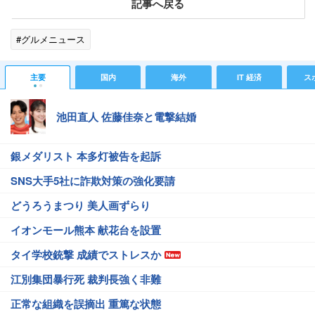
記事へ戻る
#グルメニュース
主要
国内
海外
IT 経済
ス
池田直人 佐藤佳奈と電撃結婚
銀メダリスト 本多灯被告を起訴
SNS大手5社に詐欺対策の強化要請
どうろうまつり 美人画ずらり
イオンモール熊本 献花台を設置
タイ学校銃撃 成績でストレスか
江別集団暴行死 裁判長強く非難
正常な組織を誤摘出 重篤な状態