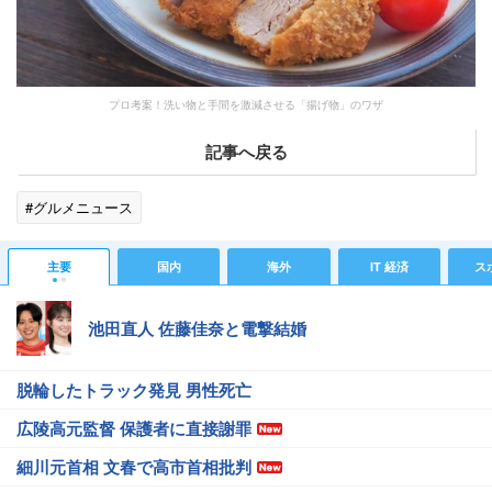
プロ考案！洗い物と手間を激減させる「揚げ物」のワザ
記事へ戻る
#グルメニュース
主要
国内
海外
IT 経済
ス
池田直人 佐藤佳奈と電撃結婚
脱輪したトラック発見 男性死亡
広陵高元監督 保護者に直接謝罪
細川元首相 文春で高市首相批判