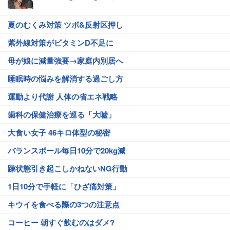
夏のむくみ対策 ツボ&反射区押し
紫外線対策がビタミンD不足に
母が娘に減量強要→家庭内別居へ
睡眠時の悩みを解消する過ごし方
運動より代謝 人体の省エネ戦略
歯科の保健治療を巡る「大嘘」
大食い女子 46キロ体型の秘密
バランスボール毎日10分で20kg減
躁状態引き起こしかねないNG行動
1日10分で手軽に「ひざ痛対策」
キウイを食べる際の3つの注意点
コーヒー 朝すぐ飲むのはダメ?