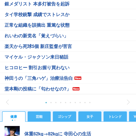
銀メダリスト 本多灯被告を起訴
タイ学校銃撃 成績でストレスか
正常な組織を誤摘出 重篤な状態
れいわの新党名「覚えづらい」
楽天から死球5個 新庄監督が苦言
マイケル・ジャクソン来日秘話
ヒコロヒー 割引お握り買わない
神田うの「三角ハゲ」治療法告白
堂本剛の投稿に「匂わせなの?」
健康
芸能
ゴシップ
女子
トレンド
Y
体重62kg→82kgに 寺田心の生活