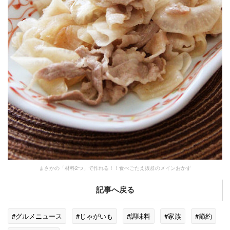
まさかの「材料2つ」で作れる！！食べごたえ抜群のメインおかず
記事へ戻る
#グルメニュース
#じゃがいも
#調味料
#家族
#節約