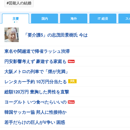
#芸能人の結婚
主要
国内
海外
IT 経済
ス
「要介護5」の志茂田景樹氏 今は
東名や関越道で帰省ラッシュ渋滞
円安影響考えず 豪遊する家庭も
大阪メトロの列車で「煙が充満」
レンタカー予約 10万円分当たる
総額120万円 豊胸した男性を直撃
ヨーグルト いつ食べたらいいの
韓国サッカー協 邦人に性接待か
若手だらけの巨人がV争い 困惑