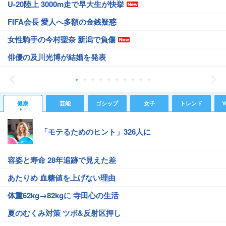
U-20陸上 3000m走で早大生が快挙
FIFA会長 愛人へ多額の金銭疑惑
女性騎手の今村聖奈 新潟で負傷
俳優の及川光博が結婚を発表
健康
芸能
ゴシップ
女子
トレンド
Y
「モテるためのヒント」326人に
容姿と寿命 28年追跡で見えた差
あたりめ 血糖値を上げない理由
体重62kg→82kgに 寺田心の生活
夏のむくみ対策 ツボ&反射区押し