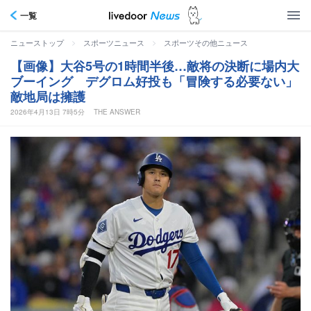
一覧
>
>
ニューストップ
スポーツニュース
スポーツその他ニュース
【画像】大谷5号の1時間半後…敵将の決断に場内大
ブーイング デグロム好投も「冒険する必要ない」
敵地局は擁護
2026年4月13日 7時5分
THE ANSWER