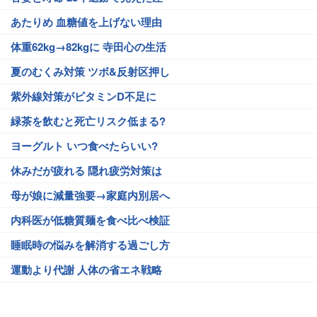
あたりめ 血糖値を上げない理由
体重62kg→82kgに 寺田心の生活
夏のむくみ対策 ツボ&反射区押し
紫外線対策がビタミンD不足に
緑茶を飲むと死亡リスク低まる?
ヨーグルト いつ食べたらいい?
休みだが疲れる 隠れ疲労対策は
母が娘に減量強要→家庭内別居へ
内科医が低糖質麺を食べ比べ検証
睡眠時の悩みを解消する過ごし方
運動より代謝 人体の省エネ戦略