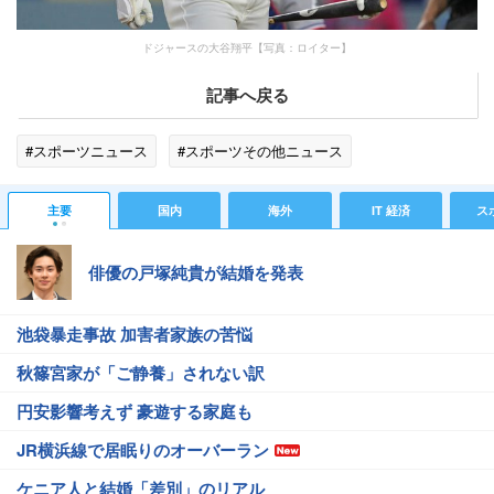
ドジャースの大谷翔平【写真：ロイター】
記事へ戻る
#スポーツニュース
#スポーツその他ニュース
主要
国内
海外
IT 経済
ス
俳優の戸塚純貴が結婚を発表
池袋暴走事故 加害者家族の苦悩
秋篠宮家が「ご静養」されない訳
円安影響考えず 豪遊する家庭も
JR横浜線で居眠りのオーバーラン
ケニア人と結婚「差別」のリアル