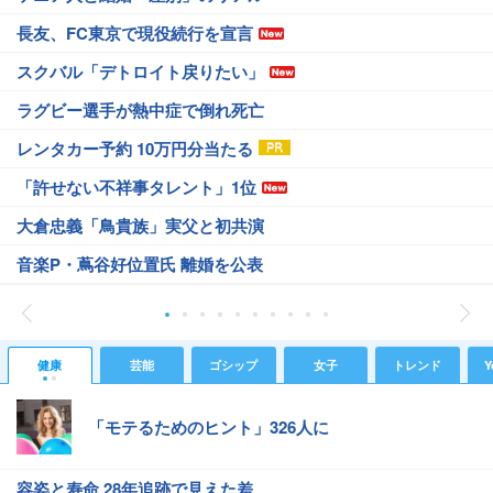
長友、FC東京で現役続行を宣言
スクバル「デトロイト戻りたい」
ラグビー選手が熱中症で倒れ死亡
レンタカー予約 10万円分当たる
「許せない不祥事タレント」1位
大倉忠義「鳥貴族」実父と初共演
音楽P・蔦谷好位置氏 離婚を公表
健康
芸能
ゴシップ
女子
トレンド
Y
「モテるためのヒント」326人に
容姿と寿命 28年追跡で見えた差