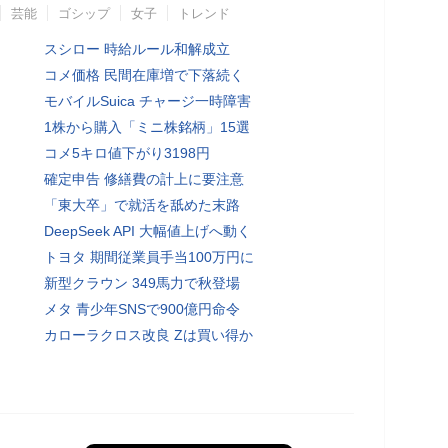
芸能
ゴシップ
女子
トレンド
スシロー 時給ルール和解成立
コメ価格 民間在庫増で下落続く
モバイルSuica チャージ一時障害
1株から購入「ミニ株銘柄」15選
コメ5キロ値下がり3198円
確定申告 修繕費の計上に要注意
「東大卒」で就活を舐めた末路
DeepSeek API 大幅値上げへ動く
トヨタ 期間従業員手当100万円に
新型クラウン 349馬力で秋登場
メタ 青少年SNSで900億円命令
カローラクロス改良 Zは買い得か