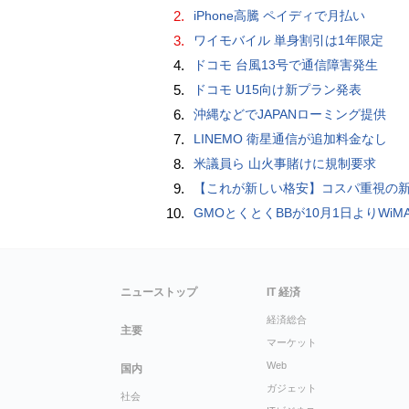
2.
iPhone高騰 ペイディで月払い
3.
ワイモバイル 単身割引は1年限定
4.
ドコモ 台風13号で通信障害発生
5.
ドコモ U15向け新プラン発表
6.
沖縄などでJAPANローミング提供
7.
LINEMO 衛星通信が追加料金なし
8.
米議員ら 山火事賭けに規制要求
9.
【これが新しい格安】コスパ重視の新CPUを搭載した「 Beelink EQi Wildcat Lake Core 3 304」をレビューします。なんと10G LANも
10.
GMOとくとくBBが10月1日よりWiMAXなど月額605円値上げ！全6種の重要変更を徹
ニューストップ
IT 経済
経済総合
主要
マーケット
Web
国内
ガジェット
社会