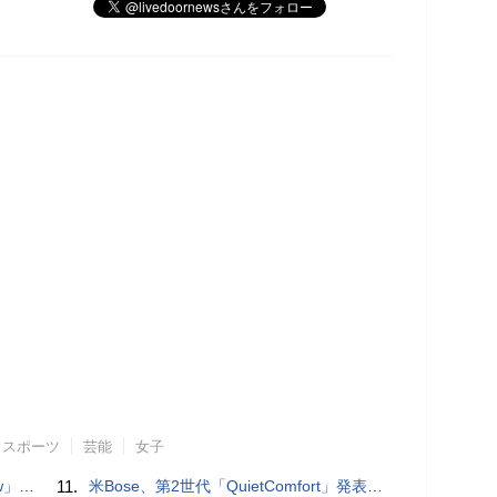
スポーツ
芸能
女子
言われる？
11.
米Bose、第2世代「QuietComfort」発表 ノイキャン強化、メガネ着用時の低下を抑制