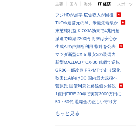
主要
国内
海外
IT 経済
スポーツ
フジHDが黒字 広告収入が回復
TikTok運営元のAI、米最先端級か
東芝純利益 KIOXIA効果で4兆円超
派遣で時給2200円 将来は安心か
生成AIの声無断利用 指針を公表
マツダ新型CX-5 最安Sの装備力
新型MAZDA3とCX-30 残価で逆転
GR86一部改良 FR×MTで走り深化
秋田にAI向けDC 国内最大規模へ
菅原氏 国債利息と路線価を解説
1億円FIRE 20年で実質3000万円に
50・60代 退職金の正しい守り方
もっと見る