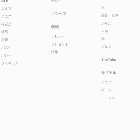
MLB
テレビ
本
ゴルフ
ゴシップ
教育・仕事
テニス
からだ
格闘技
映画
マネー
競馬
レビュー
車
相撲
プレゼント
グルメ
バスケ
特集
バレー
YouTube
フィギュア
サブカル
アニメ
ゲーム
コミック