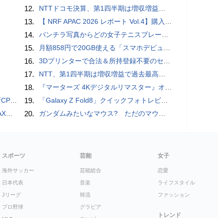
12.
NTTドコモ決算、第1四半期は増収増益 通信収入に底打ちの兆し、金融・AIを強化
13.
【 NRF APAC 2026 レポート Vol.4】購入の瞬間に眠る価値 Transaction Momentとリテールの次の成長戦略
14.
パンチラ写真からどの女子テニスプレーヤーのものなのか当てるクイズ「Tennis Upskirts」
15.
月額858円で20GB使える「スマホデビュープラン U15」ドコモが提供、ahamoも割引になる親子割も
16.
3Dプリンターで合法＆所持登録不要のセミオートマチック銃を自作、発砲試験にも成功した猛者が登場
17.
NTT、第1四半期は増収増益で過去最高 IOWNや分散GPUの取り組みを説明
18.
『マーターズ 4Kデジタルリマスター』オールナイト上映、鬼畜な併映作品が決定 全部観たら“生還証”をプレゼント［ホラー通信］
搭載していますよ
19.
「Galaxy Z Fold8」クイックフォトレビュー
底解説
20.
ガンダムみたいなマウス? ただのマウスとは違うのだよ1944通りの形状に変更できる驚異のマウス
スポーツ
芸能
女子
海外サッカー
芸能総合
恋愛
日本代表
音楽
ライフスタイル
Jリーグ
韓流
ファッション
プロ野球
グラビア
トレンド