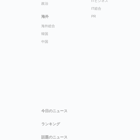
ITビジネス
政治
IT総合
海外
PR
海外総合
韓国
中国
今日のニュース
ランキング
話題のニュース