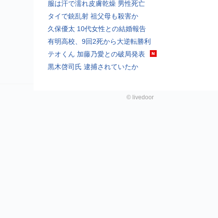
服は汗で濡れ皮膚乾燥 男性死亡
タイで銃乱射 祖父母も殺害か
久保優太 10代女性との結婚報告
有明高校、9回2死から大逆転勝利
テオくん 加藤乃愛との破局発表
黒木啓司氏 逮捕されていたか
©
livedoor