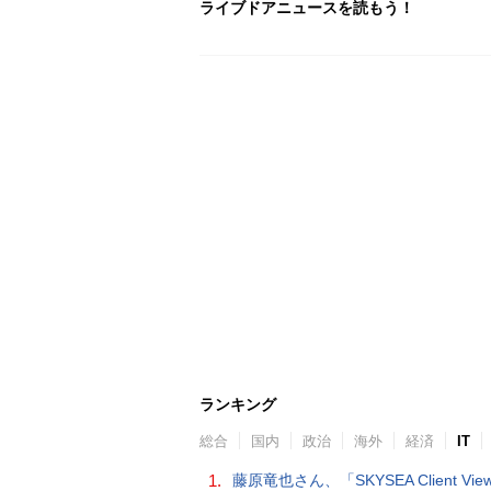
ライブドアニュースを読もう！
ランキング
総合
国内
政治
海外
経済
IT
1.
藤原竜也さん、「SKYSEA Client View」新CMで「AI労務改善」をアピール 働き方をAIが分析したら「すぐに休んで」と