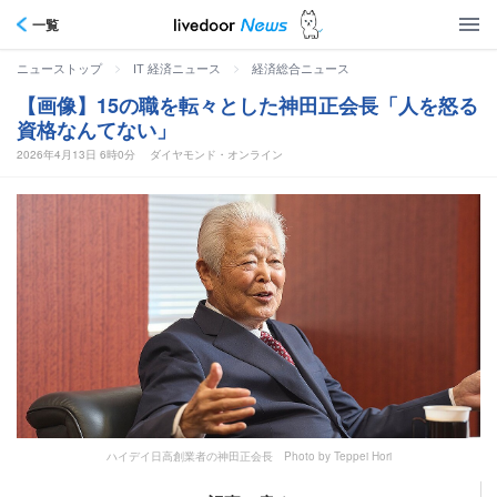
一覧
>
>
ニューストップ
IT 経済ニュース
経済総合ニュース
【画像】15の職を転々とした神田正会長「人を怒る
資格なんてない」
2026年4月13日 6時0分
ダイヤモンド・オンライン
ハイデイ日高創業者の神田正会長 Photo by Teppei Hori