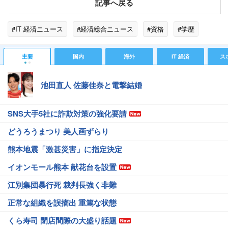
記事へ戻る
#IT 経済ニュース
#経済総合ニュース
#資格
#学歴
主要
国内
海外
IT 経済
ス
池田直人 佐藤佳奈と電撃結婚
SNS大手5社に詐欺対策の強化要請
どうろうまつり 美人画ずらり
熊本地震「激甚災害」に指定決定
イオンモール熊本 献花台を設置
江別集団暴行死 裁判長強く非難
正常な組織を誤摘出 重篤な状態
くら寿司 閉店間際の大盛り話題