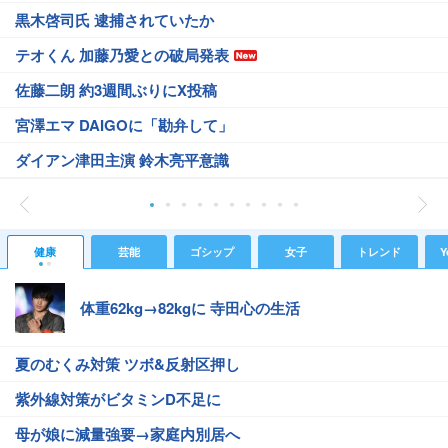
黒木啓司氏 逮捕されていたか
テオくん 加藤乃愛との破局発表
佐藤二朗 約3週間ぶりにX投稿
宮澤エマ DAIGOに「勘弁して」
ダイアン津田主演 鈴木亮平意識
健康
芸能
ゴシップ
女子
トレンド
Y
体重62kg→82kgに 寺田心の生活
夏のむくみ対策 ツボ&反射区押し
紫外線対策がビタミンD不足に
母が娘に減量強要→家庭内別居へ