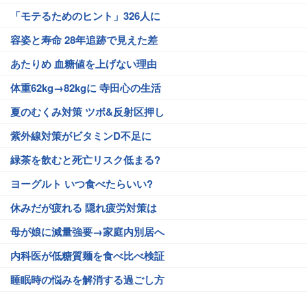
「モテるためのヒント」326人に
容姿と寿命 28年追跡で見えた差
あたりめ 血糖値を上げない理由
体重62kg→82kgに 寺田心の生活
夏のむくみ対策 ツボ&反射区押し
紫外線対策がビタミンD不足に
緑茶を飲むと死亡リスク低まる?
ヨーグルト いつ食べたらいい?
休みだが疲れる 隠れ疲労対策は
母が娘に減量強要→家庭内別居へ
内科医が低糖質麺を食べ比べ検証
睡眠時の悩みを解消する過ごし方