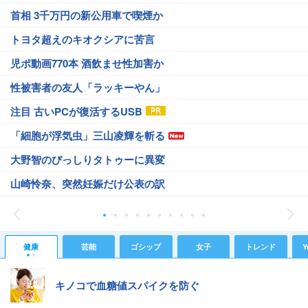
首相 3千万円の新公用車で喫煙か
トヨタ超えのキオクシアに苦言
児ポ動画770本 酒飲ませ性加害か
性被害者の友人「ラッキーやん」
注目 古いPCが復活するUSB
「細胞が浮気虫」三山凌輝を斬る
大野智のびっしりタトゥーに異変
山崎怜奈、突然妊娠だけ公表の訳
健康
芸能
ゴシップ
女子
トレンド
Y
キノコで血糖値スパイクを防ぐ