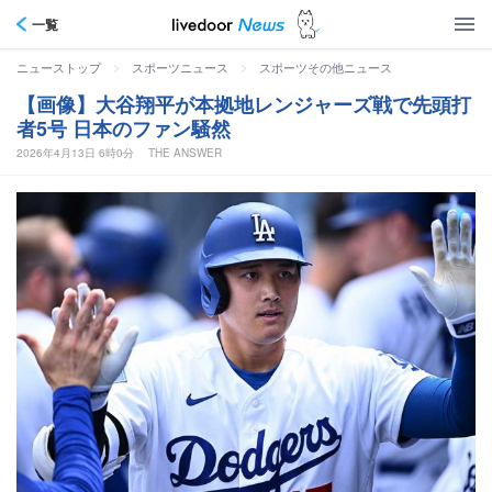
一覧
>
>
ニューストップ
スポーツニュース
スポーツその他ニュース
【画像】大谷翔平が本拠地レンジャーズ戦で先頭打
者5号 日本のファン騒然
2026年4月13日 6時0分
THE ANSWER