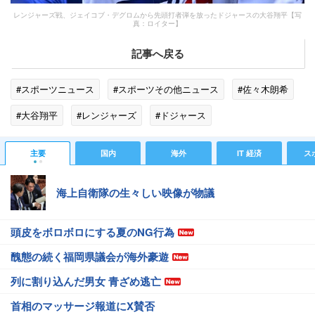
レンジャーズ戦、ジェイコブ・デグロムから先頭打者弾を放ったドジャースの大谷翔平【写
真：ロイター】
記事へ戻る
#スポーツニュース
#スポーツその他ニュース
#佐々木朗希
#大谷翔平
#レンジャーズ
#ドジャース
主要
国内
海外
IT 経済
ス
海上自衛隊の生々しい映像が物議
頭皮をボロボロにする夏のNG行為
醜態の続く福岡県議会が海外豪遊
列に割り込んだ男女 青ざめ逃亡
首相のマッサージ報道にX賛否