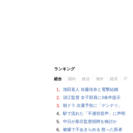
ランキング
総合
国内
政治
海外
経済
IT
1.
池田直人 佐藤佳奈と電撃結婚
2.
須江監督 女子部員に3条件提示
3.
朝ドラ 次週予告に「ゲンナリ」
4.
駅で流れた「不適切音声」に声明
5.
中日が新庄監督招聘を検討か
6.
被爆で子あきらめる 怒った医者