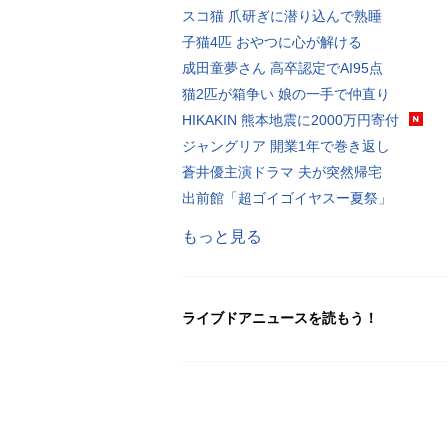
スコ猫 爪研ぎに潜り込んで熟睡
子猫4匹 おやつに心が解ける
成田童夢さん 高卒認定でAI95点
猫2匹が箱争い 娘の一手で仲直り
HIKAKIN 熊本地震に2000万円寄付
ジャングリア 開業1年で巻き返し
蒼井優主演ドラマ 夫が突然帰宅
出前館「超ゴイゴイヤスー夏祭」
もっと見る
ライブドアニュースを読もう！