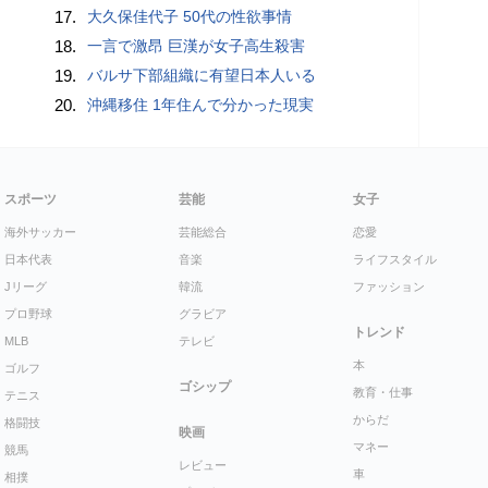
17.
大久保佳代子 50代の性欲事情
18.
一言で激昂 巨漢が女子高生殺害
19.
バルサ下部組織に有望日本人いる
20.
沖縄移住 1年住んで分かった現実
スポーツ
芸能
女子
海外サッカー
芸能総合
恋愛
日本代表
音楽
ライフスタイル
Jリーグ
韓流
ファッション
プロ野球
グラビア
トレンド
MLB
テレビ
本
ゴルフ
ゴシップ
教育・仕事
テニス
からだ
格闘技
映画
マネー
競馬
レビュー
車
相撲