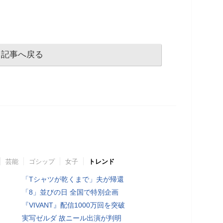
記事へ戻る
芸能
ゴシップ
女子
トレンド
「Tシャツが乾くまで」夫が帰還
「8」並びの日 全国で特別企画
『VIVANT』配信1000万回を突破
実写ゼルダ 故ニール出演が判明