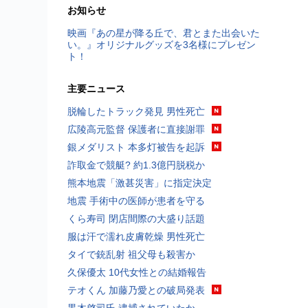
お知らせ
映画『あの星が降る丘で、君とまた出会いた
い。』オリジナルグッズを3名様にプレゼン
ト！
主要ニュース
脱輪したトラック発見 男性死亡
広陵高元監督 保護者に直接謝罪
銀メダリスト 本多灯被告を起訴
詐取金で競艇? 約1.3億円脱税か
熊本地震「激甚災害」に指定決定
地震 手術中の医師が患者を守る
くら寿司 閉店間際の大盛り話題
服は汗で濡れ皮膚乾燥 男性死亡
タイで銃乱射 祖父母も殺害か
久保優太 10代女性との結婚報告
テオくん 加藤乃愛との破局発表
黒木啓司氏 逮捕されていたか