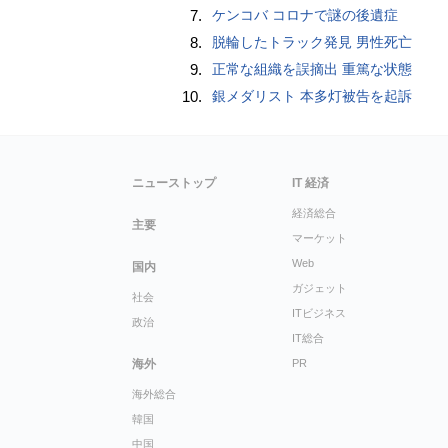
7.
ケンコバ コロナで謎の後遺症
8.
脱輪したトラック発見 男性死亡
9.
正常な組織を誤摘出 重篤な状態
10.
銀メダリスト 本多灯被告を起訴
ニューストップ
IT 経済
経済総合
主要
マーケット
Web
国内
ガジェット
社会
ITビジネス
政治
IT総合
海外
PR
海外総合
韓国
中国