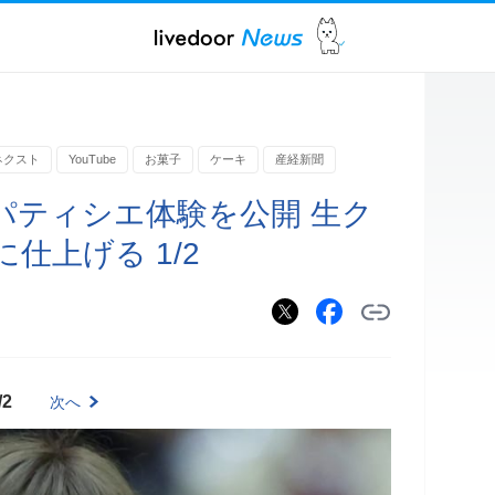
ネクスト
YouTube
お菓子
ケーキ
産経新聞
パティシエ体験を公開 生ク
仕上げる 1/2
/2
次へ