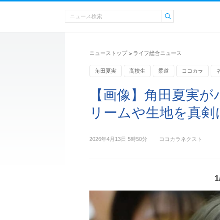
ニューストップ
ライフ総合ニュース
>
角田夏実
高校生
柔道
ココカラ
【画像】角田夏実が
リームや生地を真剣に
2026年4月13日 5時50分
ココカラネクスト
1