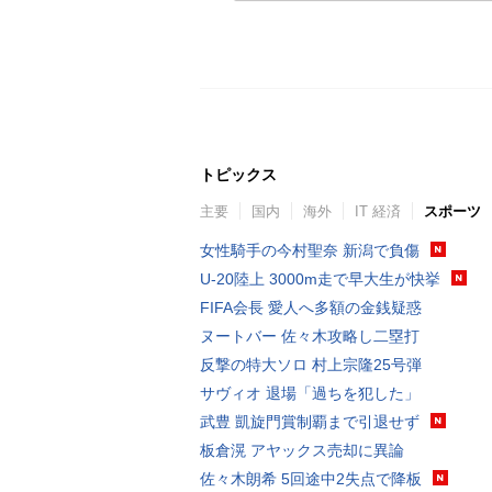
トピックス
主要
国内
海外
IT 経済
スポーツ
女性騎手の今村聖奈 新潟で負傷
U-20陸上 3000m走で早大生が快挙
FIFA会長 愛人へ多額の金銭疑惑
ヌートバー 佐々木攻略し二塁打
反撃の特大ソロ 村上宗隆25号弾
サヴィオ 退場「過ちを犯した」
武豊 凱旋門賞制覇まで引退せず
板倉滉 アヤックス売却に異論
佐々木朗希 5回途中2失点で降板