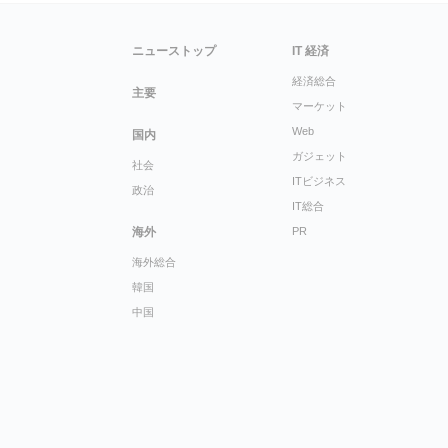
ニューストップ
IT 経済
経済総合
主要
マーケット
Web
国内
ガジェット
社会
ITビジネス
政治
IT総合
海外
PR
海外総合
韓国
中国