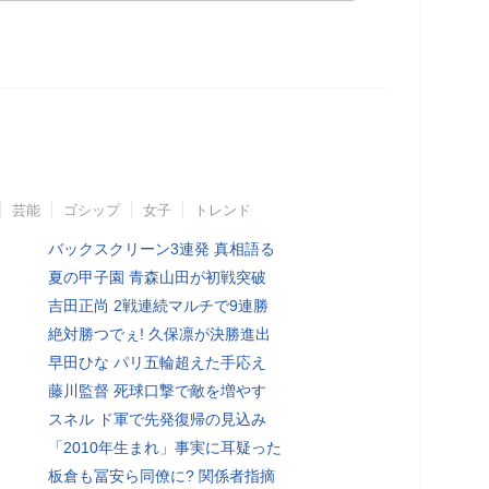
芸能
ゴシップ
女子
トレンド
バックスクリーン3連発 真相語る
夏の甲子園 青森山田が初戦突破
吉田正尚 2戦連続マルチで9連勝
絶対勝つでぇ! 久保凛が決勝進出
早田ひな パリ五輪超えた手応え
藤川監督 死球口撃で敵を増やす
スネル ド軍で先発復帰の見込み
「2010年生まれ」事実に耳疑った
板倉も冨安ら同僚に? 関係者指摘