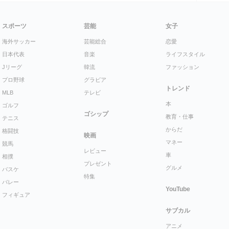
スポーツ
芸能
女子
海外サッカー
芸能総合
恋愛
日本代表
音楽
ライフスタイル
Jリーグ
韓流
ファッション
プロ野球
グラビア
トレンド
MLB
テレビ
本
ゴルフ
ゴシップ
教育・仕事
テニス
からだ
格闘技
映画
マネー
競馬
レビュー
車
相撲
プレゼント
グルメ
バスケ
特集
バレー
YouTube
フィギュア
サブカル
アニメ