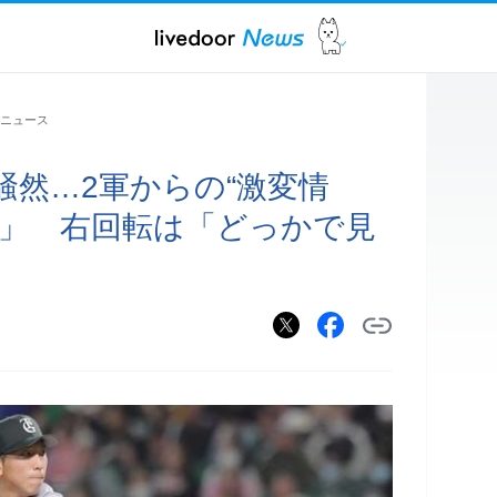
ニュース
騒然…2軍からの“激変情
ん」 右回転は「どっかで見