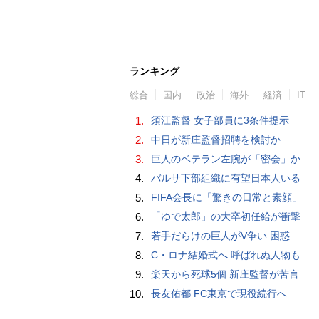
ランキング
総合
国内
政治
海外
経済
IT
1.
須江監督 女子部員に3条件提示
2.
中日が新庄監督招聘を検討か
3.
巨人のベテラン左腕が「密会」か
4.
バルサ下部組織に有望日本人いる
5.
FIFA会長に「驚きの日常と素顔」
6.
「ゆで太郎」の大卒初任給が衝撃
7.
若手だらけの巨人がV争い 困惑
8.
C・ロナ結婚式へ 呼ばれぬ人物も
9.
楽天から死球5個 新庄監督が苦言
10.
長友佑都 FC東京で現役続行へ