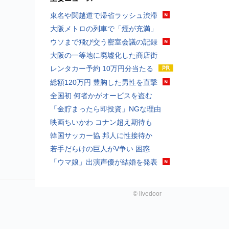
東名や関越道で帰省ラッシュ渋滞
大阪メトロの列車で「煙が充満」
ウソまで飛び交う密室会議の記録
大阪の一等地に廃墟化した商店街
レンタカー予約 10万円分当たる
総額120万円 豊胸した男性を直撃
全国初 何者かがオービスを盗む
「金貯まったら即投資」NGな理由
映画ちいかわ コナン超え期待も
韓国サッカー協 邦人に性接待か
若手だらけの巨人がV争い 困惑
「ウマ娘」出演声優が結婚を発表
©
livedoor