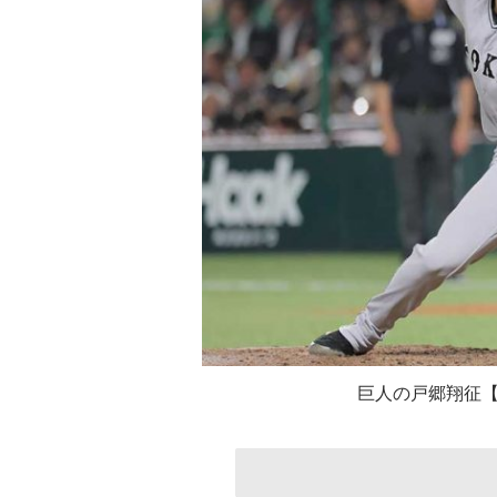
巨人の戸郷翔征【