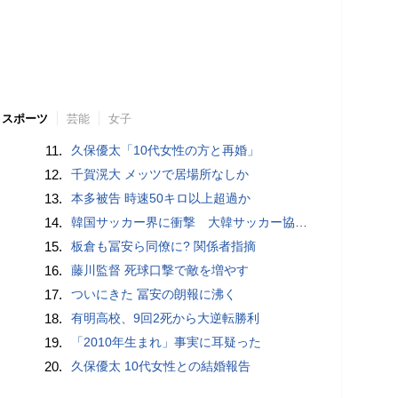
スポーツ
芸能
女子
11.
久保優太「10代女性の方と再婚」
12.
千賀滉大 メッツで居場所なしか
13.
本多被告 時速50キロ以上超過か
14.
韓国サッカー界に衝撃 大韓サッカー協会に外国人審判への“性的接待”疑惑 韓国メディアが報道
15.
板倉も冨安ら同僚に? 関係者指摘
16.
藤川監督 死球口撃で敵を増やす
17.
ついにきた 冨安の朗報に沸く
18.
有明高校、9回2死から大逆転勝利
19.
「2010年生まれ」事実に耳疑った
20.
久保優太 10代女性との結婚報告