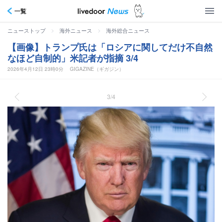
一覧
>
>
ニューストップ
海外ニュース
海外総合ニュース
【画像】トランプ氏は「ロシアに関してだけ不自然
なほど自制的」米記者が指摘 3/4
2026年4月12日 23時0分
GIGAZINE（ギガジン）
3/4