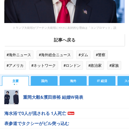
トランプ大統領がプーチン大統領にやけに友好的な理由は「コンプロマット」説
記事へ戻る
#海外ニュース
#海外総合ニュース
#ダム
#警察
#アメリカ
#ネットワーク
#ロンドン
#政治家
#家族
#ドナルド・トランプ
#レーナ
#theory
#Lead
主要
国内
海外
IT 経済
ス
#週刊誌
#移民
#カザフスタン
#アゼルバイジャン
重岡大毅&濱田崇裕 結婚W発表
海水浴で3人が流される 1人死亡
表参道でタクシーがビル突っ込む