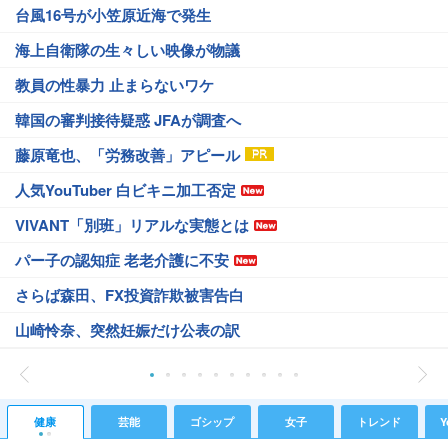
台風16号が小笠原近海で発生
海上自衛隊の生々しい映像が物議
教員の性暴力 止まらないワケ
韓国の審判接待疑惑 JFAが調査へ
藤原竜也、「労務改善」アピール
人気YouTuber 白ビキニ加工否定
VIVANT「別班」リアルな実態とは
パー子の認知症 老老介護に不安
さらば森田、FX投資詐欺被害告白
山崎怜奈、突然妊娠だけ公表の訳
健康
芸能
ゴシップ
女子
トレンド
Y