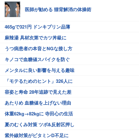
医師が勧める 猫背解消の体操術
465gで321円 ドンキプリン品薄
麻辣湯 具材次第でカツ丼級に
うつ病患者の本音とNGな接し方
キノコで血糖値スパイクを防ぐ
メンタルに良い影響を与える趣味
「モテるためのヒント」326人に
容姿と寿命 28年追跡で見えた差
あたりめ 血糖値を上げない理由
体重62kg→82kgに 寺田心の生活
夏のむくみ対策 ツボ&反射区押し
紫外線対策がビタミンD不足に