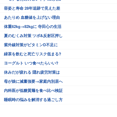
容姿と寿命 28年追跡で見えた差
あたりめ 血糖値を上げない理由
体重62kg→82kgに 寺田心の生活
夏のむくみ対策 ツボ&反射区押し
紫外線対策がビタミンD不足に
緑茶を飲むと死亡リスク低まる?
ヨーグルト いつ食べたらいい?
休みだが疲れる 隠れ疲労対策は
母が娘に減量強要→家庭内別居へ
内科医が低糖質麺を食べ比べ検証
睡眠時の悩みを解消する過ごし方