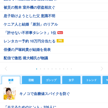
被災の熊本 室外機の窃盗相次ぐ
息子助けようとした父 意識不明
ケニア人と結婚「差別」のリアル
「許せない不祥事タレント」1位
レンタカー予約 10万円分当たる
俳優の戸塚純貴が結婚を発表
配信で激怒 堀大輔氏が物議
健康
芸能
ゴシップ
女子
トレンド
Y
キノコで血糖値スパイクを防ぐ
「モテるためのヒント」326人に