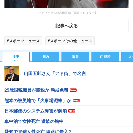
レッドソックスの吉田正尚【写真：ロイター】
記事へ戻る
#スポーツニュース
#スポーツその他ニュース
主要
国内
海外
IT 経済
ス
山田五郎さん「アド街」で名言
25歳国税職員が脱税か 懲戒免職
熊本の被災地で「火事場泥棒」か
日本郵便のシステム障害が解消
車中泊で女性死亡 遺族の胸中
愛知で19歳女性死亡 線路に侵入?