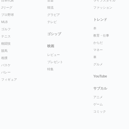
日本代表
音楽
ライフスタイル
Jリーグ
韓流
ファッション
プロ野球
グラビア
トレンド
MLB
テレビ
本
ゴルフ
ゴシップ
教育・仕事
テニス
からだ
格闘技
映画
マネー
競馬
レビュー
車
相撲
プレゼント
グルメ
バスケ
特集
バレー
YouTube
フィギュア
サブカル
アニメ
ゲーム
コミック