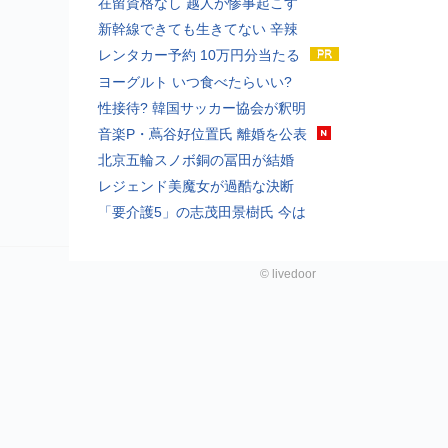
在留資格なし 越人が惨事起こす
新幹線できても生きてない 辛辣
レンタカー予約 10万円分当たる
ヨーグルト いつ食べたらいい?
性接待? 韓国サッカー協会が釈明
音楽P・蔦谷好位置氏 離婚を公表
北京五輪スノボ銅の冨田が結婚
レジェンド美魔女が過酷な決断
「要介護5」の志茂田景樹氏 今は
©
livedoor