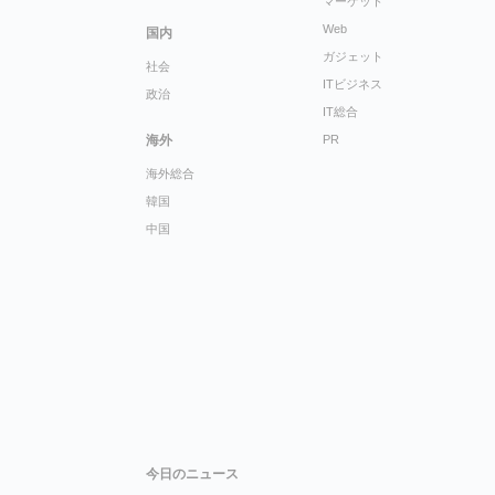
マーケット
Web
国内
ガジェット
社会
ITビジネス
政治
IT総合
海外
PR
海外総合
韓国
中国
今日のニュース