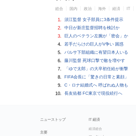
総合
国内
政治
海外
経済
IT
1.
須江監督 女子部員に3条件提示
2.
中日が新庄監督招聘を検討か
3.
巨人のベテラン左腕が「密会」か
4.
若手だらけの巨人がV争い 困惑
5.
バルサ下部組織に有望日本人いる
6.
藤川監督 死球口撃で敵を増やす
7.
「ゆで太郎」の大卒初任給が衝撃
8.
FIFA会長に「驚きの日常と素顔」
9.
C・ロナ結婚式へ 呼ばれぬ人物も
10.
長友佑都 FC東京で現役続行へ
ニューストップ
IT 経済
経済総合
主要