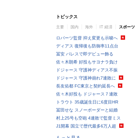
トピックス
主要
国内
海外
IT 経済
スポーツ
ロバーツ監督 抑え変更も示唆へ
ディアス 復帰後も防御率11点台
冨安 パレスで即デビュー飾る
佐々木朗希 好投もサヨナラ負け
ドジャース 守護神ディアス不振
ドジャース 守護神崩れ7連敗に
長友佑都 FC東京と契約延長へ
佐々木好投も ドジャース７連敗
トラウト 35歳誕生日に6度目HR
冨田せな スノーボーダーと結婚
村上25号も空砲 4連敗で監督ミス
J1開幕 国立で歴代最多6万人超
もっと見る