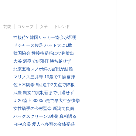
芸能
ゴシップ
女子
トレンド
性接待? 韓国サッカー協会が釈明
ドジャース俊足 バット犬に1敗
韓国協会 性接待疑惑に批判噴出
大谷 満塁で併殺打 勝ち越せず
北京五輪スノボ銅の冨田が結婚
マリノス三井寺 16歳でJ1開幕弾
佐々木朗希 5回途中2失点で降板
武豊 凱旋門賞制覇まで引退せず
U-20陸上 3000m走で早大生が快挙
女性騎手の今村聖奈 新潟で負傷
バックスクリーン3連発 真相語る
FIFA会長 愛人へ多額の金銭疑惑