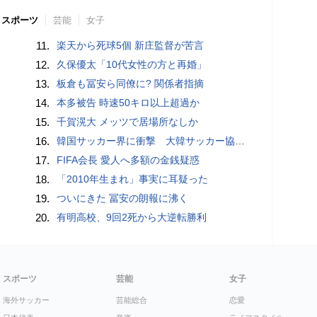
スポーツ
芸能
女子
11.
楽天から死球5個 新庄監督が苦言
12.
久保優太「10代女性の方と再婚」
13.
板倉も冨安ら同僚に? 関係者指摘
14.
本多被告 時速50キロ以上超過か
15.
千賀滉大 メッツで居場所なしか
16.
韓国サッカー界に衝撃 大韓サッカー協会に外国人審判への“性的接待”疑惑 韓国メディアが報道
17.
FIFA会長 愛人へ多額の金銭疑惑
18.
「2010年生まれ」事実に耳疑った
19.
ついにきた 冨安の朗報に沸く
20.
有明高校、9回2死から大逆転勝利
スポーツ
芸能
女子
海外サッカー
芸能総合
恋愛