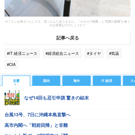
ガソリンを満タンにしても、思ったより走りません。「カタログ燃費」と”実際の燃費”が違う
のは普通なのでしょうか？
記事へ戻る
#IT 経済ニュース
#経済総合ニュース
#タイヤ
#気温
#CIA
主要
国内
海外
IT 経済
ス
なぜ14回も忌引申請 驚きの結末
台風13号、7日に沖縄本島直撃へ
高市内閣へ「戦前回帰」と非難