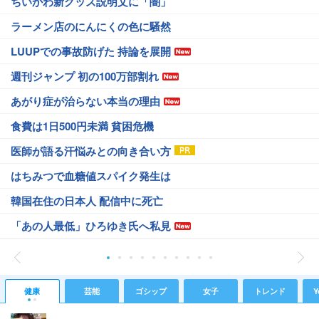
ちいかわ新グッズ説明文に「闇」
ラーメン店のにんにくの色に騒然
LUUPでの事故防げた 持論を展開
週刊ジャンプ 初の100万部割れ
あがり症が治らない本当の理由
食費は1日500円未満 貧困危機
医師が語る汗悩みとの向き合い方
はちみつで血糖値スパイク発生は
韓国在住の日本人 配信中に死亡
「あの人最低」ひろゆき氏へ私見
健康
芸能
ゴシップ
女子
トレンド
Y