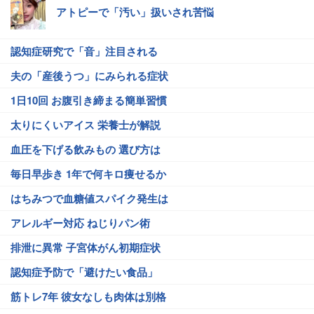
アトピーで「汚い」扱いされ苦悩
認知症研究で「音」注目される
夫の「産後うつ」にみられる症状
1日10回 お腹引き締まる簡単習慣
太りにくいアイス 栄養士が解説
血圧を下げる飲みもの 選び方は
毎日早歩き 1年で何キロ痩せるか
はちみつで血糖値スパイク発生は
アレルギー対応 ねじりパン術
排泄に異常 子宮体がん初期症状
認知症予防で「避けたい食品」
筋トレ7年 彼女なしも肉体は別格