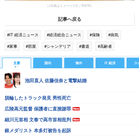
（※写真はイメージです／PIXTA）
記事へ戻る
#IT 経済ニュース
#経済総合ニュース
#保険
#病気
#家事
#部屋
#シャンデリア
#書道
#高齢者
#カラオケ
#呼吸器
#看護師
#ヨガ
#認知症
主要
国内
海外
IT 経済
ス
#医療
#老人ホーム
#介護保険
池田直人 佐藤佳奈と電撃結婚
脱輪したトラック発見 男性死亡
広陵高元監督 保護者に直接謝罪
細川元首相 文春で高市首相批判
銀メダリスト 本多灯被告を起訴