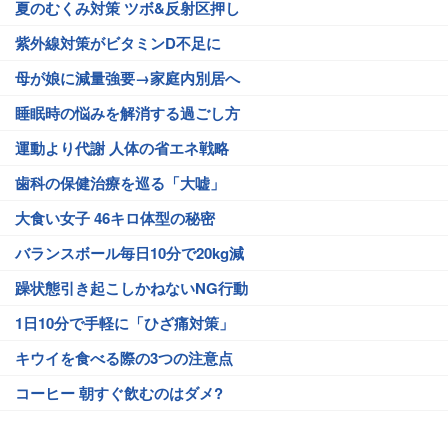
夏のむくみ対策 ツボ&反射区押し
紫外線対策がビタミンD不足に
母が娘に減量強要→家庭内別居へ
睡眠時の悩みを解消する過ごし方
運動より代謝 人体の省エネ戦略
歯科の保健治療を巡る「大嘘」
大食い女子 46キロ体型の秘密
バランスボール毎日10分で20kg減
躁状態引き起こしかねないNG行動
1日10分で手軽に「ひざ痛対策」
キウイを食べる際の3つの注意点
コーヒー 朝すぐ飲むのはダメ?