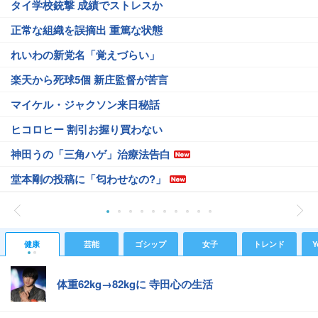
タイ学校銃撃 成績でストレスか
正常な組織を誤摘出 重篤な状態
れいわの新党名「覚えづらい」
楽天から死球5個 新庄監督が苦言
マイケル・ジャクソン来日秘話
ヒコロヒー 割引お握り買わない
神田うの「三角ハゲ」治療法告白
堂本剛の投稿に「匂わせなの?」
健康
芸能
ゴシップ
女子
トレンド
Y
体重62kg→82kgに 寺田心の生活