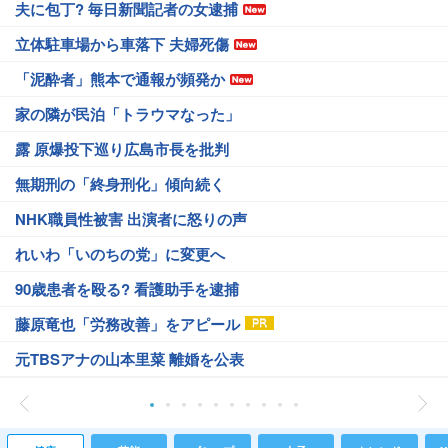
夫に包丁? 毎日新聞記者の女逮捕
立体駐車場から車落下 夫婦死傷
「泥酔者」熊本で通報が頻発か
家の隣が民泊「トラウマなった」
露 原爆投下巡り広島市長を批判
無期刑の「終身刑化」傾向続く
NHK職員性被害 出演者に怒りの声
れいわ「いのちの党」に変更へ
90歳患者を殴る? 看護助手を逮捕
藤原竜也「労務改善」をアピール
元TBSアナの山本里菜 離婚を公表