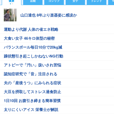
健康
芸能
ゴシップ
女子
トレンド
Y
山口達也 8年ぶり楽器姿に感涙か
運動より代謝 人体の省エネ戦略
大食い女子 46キロ体型の秘密
バランスボール毎日10分で20kg減
躁状態引き起こしかねないNG行動
アトピーで「汚い」扱いされ苦悩
認知症研究で「音」注目される
夫の「産後うつ」にみられる症状
大豆を摂取してストレス過食防止
1日10回 お腹引き締まる簡単習慣
太りにくいアイス 栄養士が解説