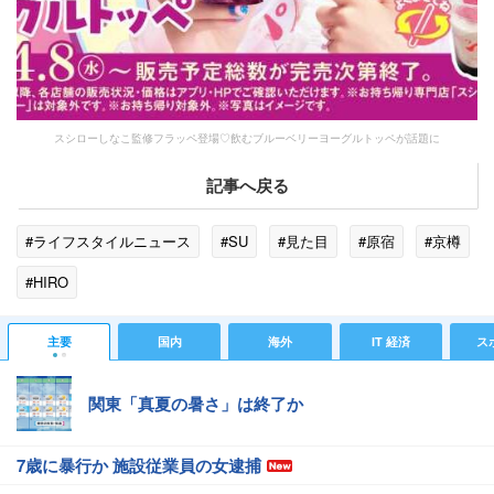
スシローしなこ監修フラッペ登場♡飲むブルーベリーヨーグルトッペが話題に
記事へ戻る
#ライフスタイルニュース
#SU
#見た目
#原宿
#京樽
#HIRO
主要
国内
海外
IT 経済
ス
関東「真夏の暑さ」は終了か
7歳に暴行か 施設従業員の女逮捕