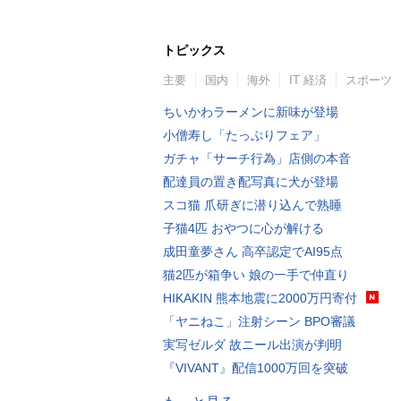
トピックス
主要
国内
海外
IT 経済
スポーツ
ちいかわラーメンに新味が登場
小僧寿し「たっぷりフェア」
ガチャ「サーチ行為」店側の本音
配達員の置き配写真に犬が登場
スコ猫 爪研ぎに潜り込んで熟睡
子猫4匹 おやつに心が解ける
成田童夢さん 高卒認定でAI95点
猫2匹が箱争い 娘の一手で仲直り
HIKAKIN 熊本地震に2000万円寄付
「ヤニねこ」注射シーン BPO審議
実写ゼルダ 故ニール出演が判明
『VIVANT』配信1000万回を突破