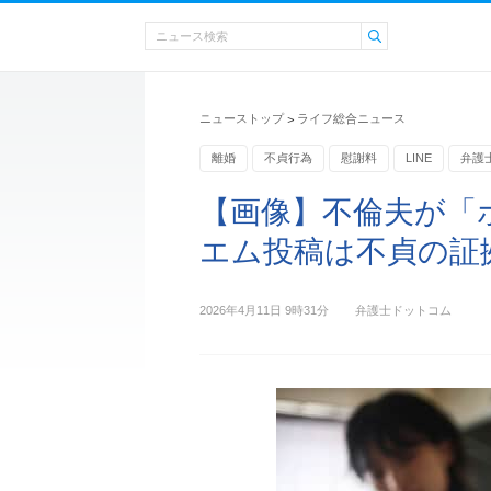
ニューストップ
ライフ総合ニュース
>
離婚
不貞行為
慰謝料
LINE
弁護
【画像】不倫夫が「
エム投稿は不貞の証
2026年4月11日 9時31分
弁護士ドットコム