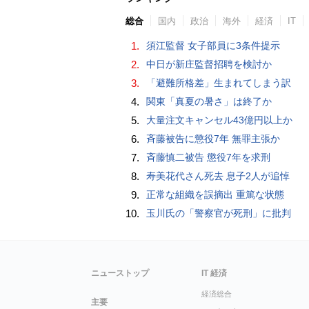
総合
国内
政治
海外
経済
IT
1.
須江監督 女子部員に3条件提示
2.
中日が新庄監督招聘を検討か
3.
「避難所格差」生まれてしまう訳
4.
関東「真夏の暑さ」は終了か
5.
大量注文キャンセル43億円以上か
6.
斉藤被告に懲役7年 無罪主張か
7.
斉藤慎二被告 懲役7年を求刑
8.
寿美花代さん死去 息子2人が追悼
9.
正常な組織を誤摘出 重篤な状態
10.
玉川氏の「警察官が死刑」に批判
ニューストップ
IT 経済
経済総合
主要