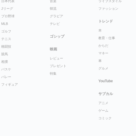
日本代表
音楽
ライフスタイル
Jリーグ
韓流
ファッション
プロ野球
グラビア
トレンド
MLB
テレビ
本
ゴルフ
ゴシップ
教育・仕事
テニス
からだ
格闘技
映画
マネー
競馬
レビュー
車
相撲
プレゼント
グルメ
バスケ
特集
バレー
YouTube
フィギュア
サブカル
アニメ
ゲーム
コミック