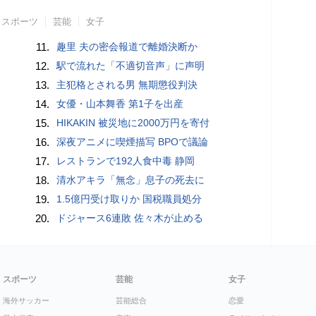
スポーツ
芸能
女子
11.
趣里 夫の密会報道で離婚決断か
12.
駅で流れた「不適切音声」に声明
13.
主犯格とされる男 無期懲役判決
14.
女優・山本舞香 第1子を出産
15.
HIKAKIN 被災地に2000万円を寄付
16.
深夜アニメに喫煙描写 BPOで議論
17.
レストランで192人食中毒 静岡
18.
清水アキラ「無念」息子の死去に
19.
1.5億円受け取りか 国税職員処分
20.
ドジャース6連敗 佐々木が止める
スポーツ
芸能
女子
海外サッカー
芸能総合
恋愛