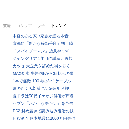
芸能
ゴシップ
女子
トレンド
中庭のある家 3家族が語る本音
京都に「新たな移動手段」初上陸
「スパイダーマン」旋風やまず
ジャングリア 1年目の試練と再起
カツセ 大企業を辞めた街を歩く
MAX鈴木 牛丼2杯から35杯への道
1本で無敵 100均の3in1ケーブル
夏のむくみ対策 ツボ&反射区押し
夏ドラは50代イケオジ俳優が席巻
セブン「おかしなチキン」を予告
PS2 斜め置きで読み込み復活の技
HIKAKIN 熊本地震に2000万円寄付