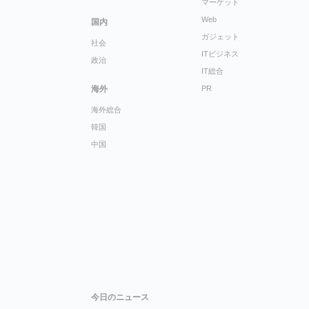
マーケット
Web
国内
ガジェット
社会
ITビジネス
政治
IT総合
海外
PR
海外総合
韓国
中国
今日のニュース