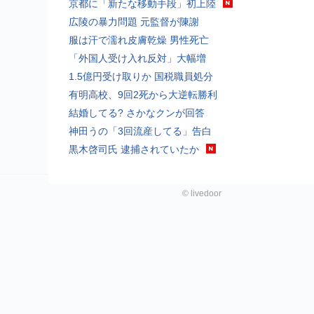
京都に「新たな移動手段」初上陸
広陵の暴力問題 元監督が陳謝
服は汗で濡れ皮膚乾燥 男性死亡
「外国人受け入れ反対」大幅増
1.5億円受け取りか 国税職員処分
有明高校、9回2死から大逆転勝利
結婚してる? さかなクンが回答
神田うの「3回流産してる」告白
黒木啓司氏 逮捕されていたか
©
livedoor