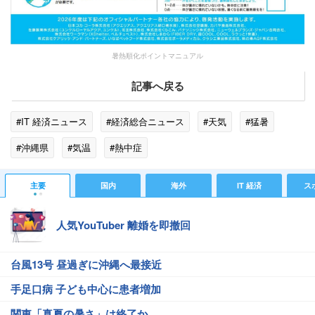
暑熱順化ポイントマニュアル
記事へ戻る
#IT 経済ニュース
#経済総合ニュース
#天気
#猛暑
#沖縄県
#気温
#熱中症
主要
国内
海外
IT 経済
ス
人気YouTuber 離婚を即撤回
台風13号 昼過ぎに沖縄へ最接近
手足口病 子ども中心に患者増加
関東「真夏の暑さ」は終了か