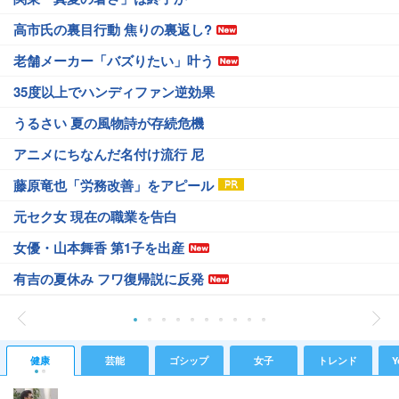
高市氏の裏目行動 焦りの裏返し?
老舗メーカー「バズりたい」叶う
35度以上でハンディファン逆効果
うるさい 夏の風物詩が存続危機
アニメにちなんだ名付け流行 尼
藤原竜也「労務改善」をアピール
元セク女 現在の職業を告白
女優・山本舞香 第1子を出産
有吉の夏休み フワ復帰説に反発
健康
芸能
ゴシップ
女子
トレンド
Y