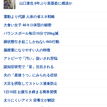
山口達也 8年ぶり楽器姿に感涙か
運動より代謝 人体の省エネ戦略
大食い女子 46キロ体型の秘密
バランスボール毎日10分で20kg減
躁状態引き起こしかねないNG行動
脳梗塞になりやすい人の特徴
アトピーで「汚い」扱いされ苦悩
認知症研究で「音」注目される
夫の「産後うつ」にみられる症状
大豆を摂取してストレス過食防止
1日10回 お腹引き締まる簡単習慣
太りにくいアイス 栄養士が解説