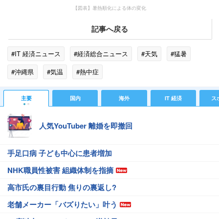
【図表】暑熱順化による体の変化
記事へ戻る
#IT 経済ニュース
#経済総合ニュース
#天気
#猛暑
#沖縄県
#気温
#熱中症
主要
国内
海外
IT 経済
ス
人気YouTuber 離婚を即撤回
手足口病 子ども中心に患者増加
NHK職員性被害 組織体制を指摘
高市氏の裏目行動 焦りの裏返し?
老舗メーカー「バズりたい」叶う