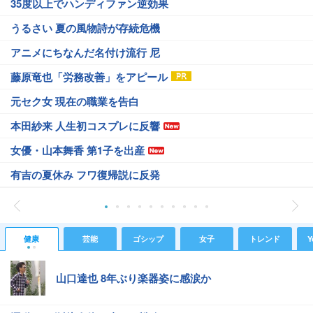
35度以上でハンディファン逆効果
うるさい 夏の風物詩が存続危機
アニメにちなんだ名付け流行 尼
藤原竜也「労務改善」をアピール
元セク女 現在の職業を告白
本田紗来 人生初コスプレに反響
女優・山本舞香 第1子を出産
有吉の夏休み フワ復帰説に反発
健康
芸能
ゴシップ
女子
トレンド
Y
山口達也 8年ぶり楽器姿に感涙か