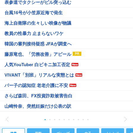
表参道でタクシーがビル突っ込む
台風16号が小笠原近海で発生
海上自衛隊の生々しい映像が物議
教員の性暴力 止まらないワケ
韓国の審判接待疑惑 JFAが調査へ
藤原竜也、「労務改善」アピール
人気YouTuber 白ビキニ加工否定
VIVANT「別班」リアルな実態とは
パー子の認知症 老老介護に不安
さらば森田、FX投資詐欺被害告白
山崎怜奈、突然妊娠だけ公表の訳