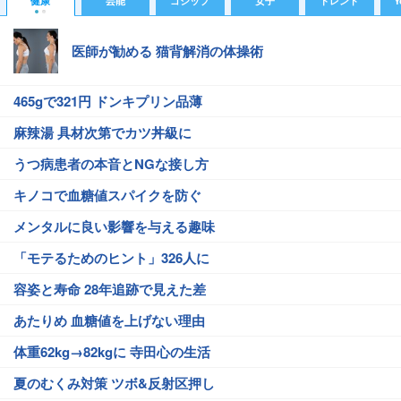
健康
芸能
ゴシップ
女子
トレンド
Y
医師が勧める 猫背解消の体操術
465gで321円 ドンキプリン品薄
麻辣湯 具材次第でカツ丼級に
うつ病患者の本音とNGな接し方
キノコで血糖値スパイクを防ぐ
メンタルに良い影響を与える趣味
「モテるためのヒント」326人に
容姿と寿命 28年追跡で見えた差
あたりめ 血糖値を上げない理由
体重62kg→82kgに 寺田心の生活
夏のむくみ対策 ツボ&反射区押し