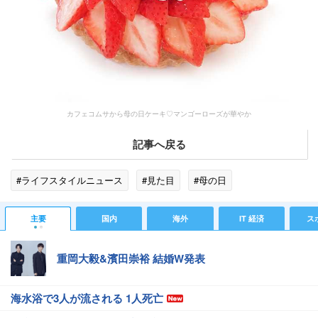
カフェコムサから母の日ケーキ♡マンゴーローズが華やか
記事へ戻る
#ライフスタイルニュース
#見た目
#母の日
主要
国内
海外
IT 経済
ス
重岡大毅&濱田崇裕 結婚W発表
海水浴で3人が流される 1人死亡