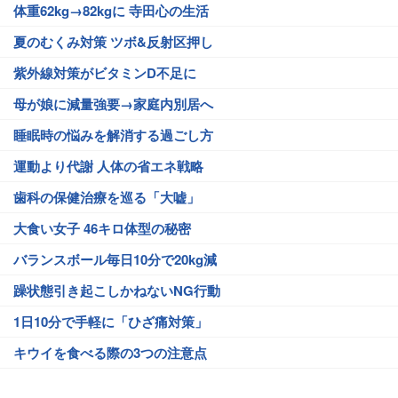
体重62kg→82kgに 寺田心の生活
夏のむくみ対策 ツボ&反射区押し
紫外線対策がビタミンD不足に
母が娘に減量強要→家庭内別居へ
睡眠時の悩みを解消する過ごし方
運動より代謝 人体の省エネ戦略
歯科の保健治療を巡る「大嘘」
大食い女子 46キロ体型の秘密
バランスボール毎日10分で20kg減
躁状態引き起こしかねないNG行動
1日10分で手軽に「ひざ痛対策」
キウイを食べる際の3つの注意点