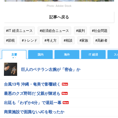
Photo: Adobe Stock
記事へ戻る
#IT 経済ニュース
#経済総合ニュース
#裁判
#社会問題
#節税
#トレンド
#考え方
#相談
#家族
#高齢者
#相続税
#橘慶太
#税金
#不動産
主要
国内
海外
IT 経済
ス
巨人のベテラン左腕が「密会」か
台風13号 沖縄・奄美で影響続く
最悪のクズ野郎だ 父親が陳述も
出廷も「わずか4分」で退廷一幕
商業施設で面識ないJCを殴ったか