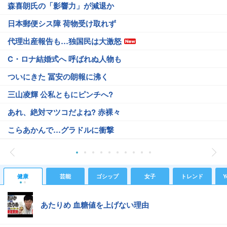
森喜朗氏の「影響力」が減退か
日本郵便シス障 荷物受け取れず
代理出産報告も…独国民は大激怒
C・ロナ結婚式へ 呼ばれぬ人物も
ついにきた 冨安の朗報に沸く
三山凌輝 公私ともにピンチへ?
あれ、絶対マツコだよね? 赤裸々
こらあかんで…グラドルに衝撃
健康
芸能
ゴシップ
女子
トレンド
Y
あたりめ 血糖値を上げない理由