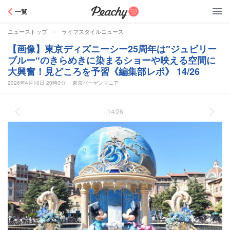
Peachy
一覧
>
ニューストップ
ライフスタイルニュース
【画像】東京ディズニーシー25周年は″ジュビリー
ブルー″のきらめきに染まるショーや映える空間に
大興奮！見どころを予習《編集部レポ》 14/26
2026年4月10日 20時3分
東京バーゲンマニア
14/26