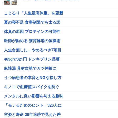
こじるり「人生最高体重」を更新
夏の寝不足 食事制限でも太る訳
体臭の原因 プロテインの可能性
医師が勧める 猫背解消の体操術
人生台無しに…やめるべき7項目
465gで321円 ドンキプリン品薄
麻辣湯 具材次第でカツ丼級に
うつ病患者の本音とNGな接し方
キノコで血糖値スパイクを防ぐ
メンタルに良い影響を与える趣味
「モテるためのヒント」326人に
容姿と寿命 28年追跡で見えた差