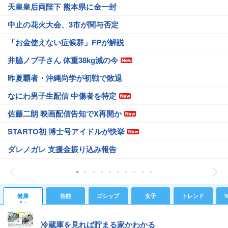
天皇皇后両陛下 熊本県に金一封
中止の花火大会、3市が関与否定
「お金使えない症候群」FPが解説
井脇ノブ子さん 体重38kg減の今
昨夏覇者・沖縄尚学が初戦で敗退
なにわ男子生配信 中傷者を特定
佐藤二朗 映画配信告知でX再開か
STARTO初 博士号アイドルが快挙
ダレノガレ 支援金振り込み報告
健康
芸能
ゴシップ
女子
トレンド
Y
冷蔵庫を見れば貯まる家かわかる