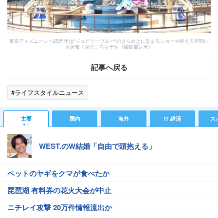
東京ディズニーシー25周年は″ジュビリーブルー″のきらめきに染まるショーや映える空間に
大興奮！見どころを予習《編集部レポ》
記事へ戻る
#ライフスタイルニュース
主要
国内
海外
IT 経済
ス
WEST.のW結婚「自由で頭抱える」
ペットのヤギをクマが食べたか
琵琶湖 有料券の花火大会が中止
ニチレイ攻撃 20万件情報流出か