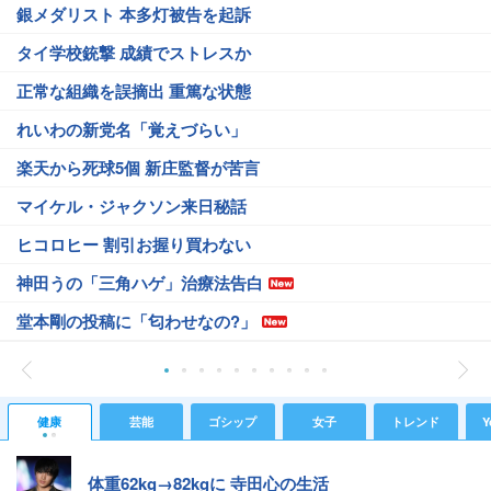
銀メダリスト 本多灯被告を起訴
タイ学校銃撃 成績でストレスか
正常な組織を誤摘出 重篤な状態
れいわの新党名「覚えづらい」
楽天から死球5個 新庄監督が苦言
マイケル・ジャクソン来日秘話
ヒコロヒー 割引お握り買わない
神田うの「三角ハゲ」治療法告白
堂本剛の投稿に「匂わせなの?」
健康
芸能
ゴシップ
女子
トレンド
Y
体重62kg→82kgに 寺田心の生活