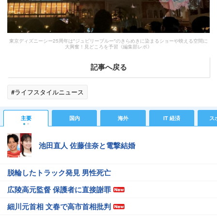
東京ディズニーシー25周年は″ジュビリーブルー″のきらめきに染まるショーや映える空間に
大興奮！見どころを予習《編集部レポ》
記事へ戻る
#ライフスタイルニュース
主要
国内
海外
IT 経済
ス
池田直人 佐藤佳奈と電撃結婚
脱輪したトラック発見 男性死亡
広陵高元監督 保護者に直接謝罪
細川元首相 文春で高市首相批判