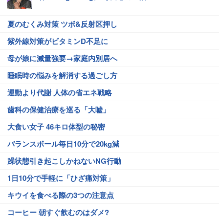
夏のむくみ対策 ツボ&反射区押し
紫外線対策がビタミンD不足に
母が娘に減量強要→家庭内別居へ
睡眠時の悩みを解消する過ごし方
運動より代謝 人体の省エネ戦略
歯科の保健治療を巡る「大嘘」
大食い女子 46キロ体型の秘密
バランスボール毎日10分で20kg減
躁状態引き起こしかねないNG行動
1日10分で手軽に「ひざ痛対策」
キウイを食べる際の3つの注意点
コーヒー 朝すぐ飲むのはダメ?