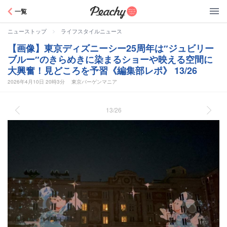
Peachy
一覧
>
ニューストップ
ライフスタイルニュース
【画像】東京ディズニーシー25周年は″ジュビリー
ブルー″のきらめきに染まるショーや映える空間に
大興奮！見どころを予習《編集部レポ》 13/26
2026年4月10日 20時3分
東京バーゲンマニア
13/26