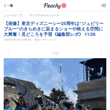
Peachy
一覧
>
ニューストップ
ライフスタイルニュース
【画像】東京ディズニーシー25周年は″ジュビリー
ブルー″のきらめきに染まるショーや映える空間に
大興奮！見どころを予習《編集部レポ》 11/26
2026年4月10日 20時3分
東京バーゲンマニア
11/26