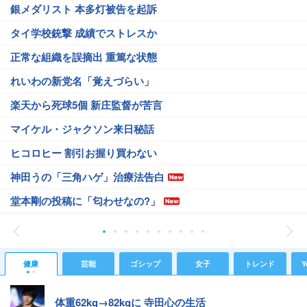
銀メダリスト 本多灯被告を起訴
タイ学校銃撃 成績でストレスか
正常な組織を誤摘出 重篤な状態
れいわの新党名「覚えづらい」
楽天から死球5個 新庄監督が苦言
マイケル・ジャクソン来日秘話
ヒコロヒー 割引お握り買わない
神田うの「三角ハゲ」治療法告白
堂本剛の投稿に「匂わせなの?」
健康
芸能
ゴシップ
女子
トレンド
Y
体重62kg→82kgに 寺田心の生活