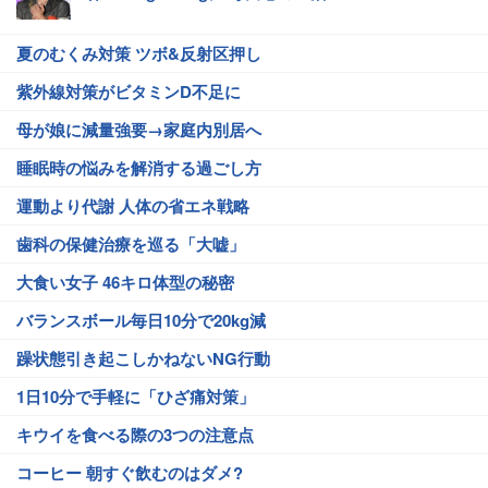
夏のむくみ対策 ツボ&反射区押し
紫外線対策がビタミンD不足に
母が娘に減量強要→家庭内別居へ
睡眠時の悩みを解消する過ごし方
運動より代謝 人体の省エネ戦略
歯科の保健治療を巡る「大嘘」
大食い女子 46キロ体型の秘密
バランスボール毎日10分で20kg減
躁状態引き起こしかねないNG行動
1日10分で手軽に「ひざ痛対策」
キウイを食べる際の3つの注意点
コーヒー 朝すぐ飲むのはダメ?