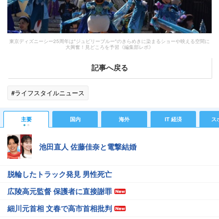
東京ディズニーシー25周年は″ジュビリーブルー″のきらめきに染まるショーや映える空間に
大興奮！見どころを予習《編集部レポ》
記事へ戻る
#ライフスタイルニュース
主要
国内
海外
IT 経済
ス
池田直人 佐藤佳奈と電撃結婚
脱輪したトラック発見 男性死亡
広陵高元監督 保護者に直接謝罪
細川元首相 文春で高市首相批判