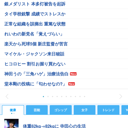
銀メダリスト 本多灯被告を起訴
タイ学校銃撃 成績でストレスか
正常な組織を誤摘出 重篤な状態
れいわの新党名「覚えづらい」
楽天から死球5個 新庄監督が苦言
マイケル・ジャクソン来日秘話
ヒコロヒー 割引お握り買わない
神田うの「三角ハゲ」治療法告白
堂本剛の投稿に「匂わせなの?」
健康
芸能
ゴシップ
女子
トレンド
Y
体重62kg→82kgに 寺田心の生活