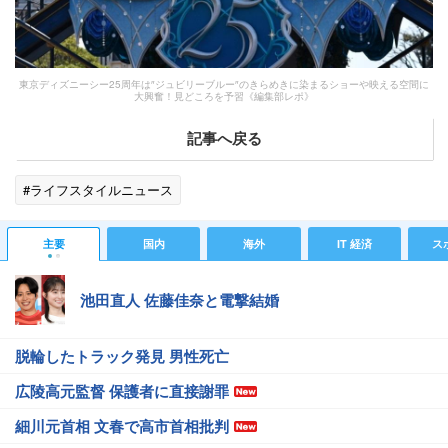
東京ディズニーシー25周年は″ジュビリーブルー″のきらめきに染まるショーや映える空間に
大興奮！見どころを予習《編集部レポ》
記事へ戻る
#ライフスタイルニュース
主要
国内
海外
IT 経済
ス
池田直人 佐藤佳奈と電撃結婚
脱輪したトラック発見 男性死亡
広陵高元監督 保護者に直接謝罪
細川元首相 文春で高市首相批判