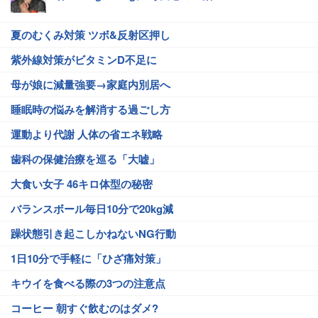
夏のむくみ対策 ツボ&反射区押し
紫外線対策がビタミンD不足に
母が娘に減量強要→家庭内別居へ
睡眠時の悩みを解消する過ごし方
運動より代謝 人体の省エネ戦略
歯科の保健治療を巡る「大嘘」
大食い女子 46キロ体型の秘密
バランスボール毎日10分で20kg減
躁状態引き起こしかねないNG行動
1日10分で手軽に「ひざ痛対策」
キウイを食べる際の3つの注意点
コーヒー 朝すぐ飲むのはダメ?