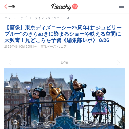
Peachy
一覧
>
ニューストップ
ライフスタイルニュース
【画像】東京ディズニーシー25周年は″ジュビリー
ブルー″のきらめきに染まるショーや映える空間に
大興奮！見どころを予習《編集部レポ》 8/26
2026年4月10日 20時3分
東京バーゲンマニア
8/26