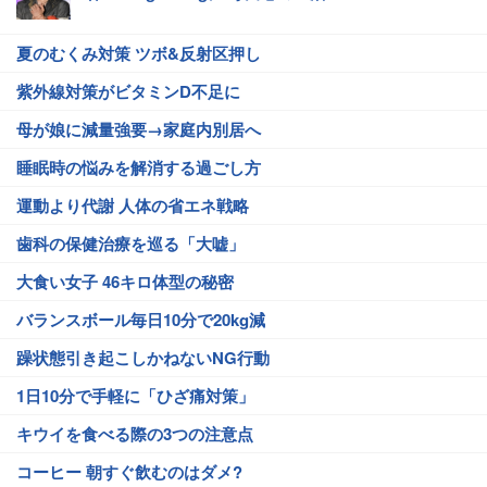
夏のむくみ対策 ツボ&反射区押し
紫外線対策がビタミンD不足に
母が娘に減量強要→家庭内別居へ
睡眠時の悩みを解消する過ごし方
運動より代謝 人体の省エネ戦略
歯科の保健治療を巡る「大嘘」
大食い女子 46キロ体型の秘密
バランスボール毎日10分で20kg減
躁状態引き起こしかねないNG行動
1日10分で手軽に「ひざ痛対策」
キウイを食べる際の3つの注意点
コーヒー 朝すぐ飲むのはダメ?