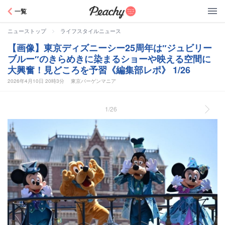
Peachy
一覧
>
ニューストップ
ライフスタイルニュース
【画像】東京ディズニーシー25周年は″ジュビリー
ブルー″のきらめきに染まるショーや映える空間に
大興奮！見どころを予習《編集部レポ》 1/26
2026年4月10日 20時3分
東京バーゲンマニア
1/26