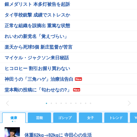
銀メダリスト 本多灯被告を起訴
タイ学校銃撃 成績でストレスか
正常な組織を誤摘出 重篤な状態
れいわの新党名「覚えづらい」
楽天から死球5個 新庄監督が苦言
マイケル・ジャクソン来日秘話
ヒコロヒー 割引お握り買わない
神田うの「三角ハゲ」治療法告白
堂本剛の投稿に「匂わせなの?」
健康
芸能
ゴシップ
女子
トレンド
Y
体重62kg→82kgに 寺田心の生活