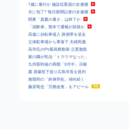
7歳に暴行か 施設従業員の女逮捕
夫に包丁? 毎日新聞記者の女逮捕
関東「真夏の暑さ」は終了か
「泥酔者」熊本で通報が頻発か
高速に自転車侵入 路側帯を逆走
立体駐車場から車落下 夫婦死傷
高市氏のPV風視察動画 立憲激怒
家の隣が民泊「トラウマなった」
九州新幹線の再開「8月中」示唆
露 原爆投下巡り広島市長を批判
無期刑の「終身刑化」傾向続く
藤原竜也「労務改善」をアピール