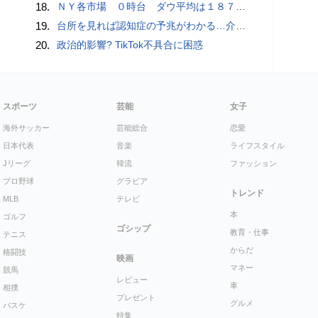
18.
ＮＹ各市場 ０時台 ダウ平均は１８７ドル安 ナスダックはプラス圏に浮上
19.
台所を見れば認知症の予兆がわかる…介護のプロが断言｢物忘れ｣よりも早く気づける"食卓の異変"
20.
政治的影響? TikTok不具合に困惑
スポーツ
芸能
女子
海外サッカー
芸能総合
恋愛
日本代表
音楽
ライフスタイル
Jリーグ
韓流
ファッション
プロ野球
グラビア
トレンド
MLB
テレビ
本
ゴルフ
ゴシップ
教育・仕事
テニス
からだ
格闘技
映画
マネー
競馬
レビュー
車
相撲
プレゼント
グルメ
バスケ
特集