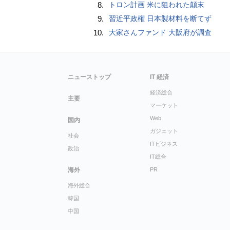
8.
トロン計画 米に狙われた顛末
9.
習近平政権 日本製材料を断てず
10.
大家さんファンド 大阪府が調査
ニューストップ
IT 経済
経済総合
主要
マーケット
Web
国内
ガジェット
社会
ITビジネス
政治
IT総合
海外
PR
海外総合
韓国
中国