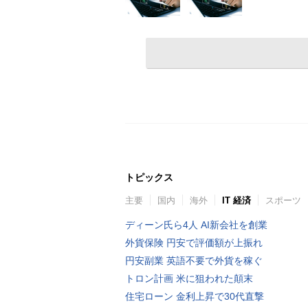
トピックス
主要
国内
海外
IT 経済
スポーツ
ディーン氏ら4人 AI新会社を創業
外貨保険 円安で評価額が上振れ
円安副業 英語不要で外貨を稼ぐ
トロン計画 米に狙われた顛末
住宅ローン 金利上昇で30代直撃