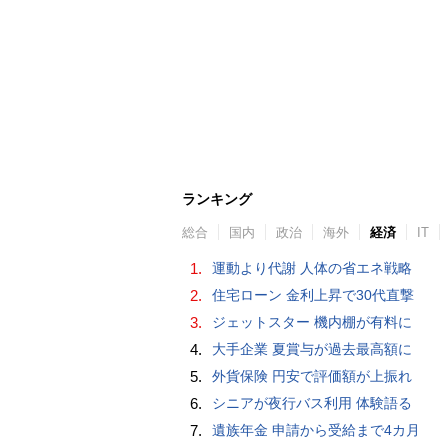
ランキング
総合
国内
政治
海外
経済
IT
1.
運動より代謝 人体の省エネ戦略
2.
住宅ローン 金利上昇で30代直撃
3.
ジェットスター 機内棚が有料に
4.
大手企業 夏賞与が過去最高額に
5.
外貨保険 円安で評価額が上振れ
6.
シニアが夜行バス利用 体験語る
7.
遺族年金 申請から受給まで4カ月