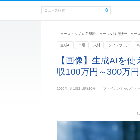
ニューストップ
IT 経済ニュース
経済総合ニュー
>
>
生成AI
市場
人材
ソフトウェア
【画像】生成AIを使
収100万円～300万
2026年4月10日 18時20分
ファイナンシャルフィ
1