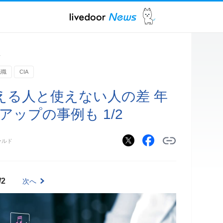
ス
転職
CIA
える人と使えない人の差 年
円アップの事例も 1/2
ールド
/2
次へ