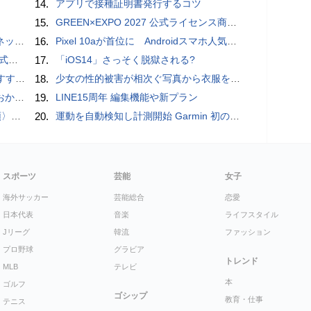
14.
アプリで接種証明書発行するコツ
15.
GREEN×EXPO 2027 公式ライセンス商品！初の「トゥンクトゥンク」公式LINEスタンプ、販売開始
秋の陣】
16.
Pixel 10aが首位に Androidスマホ人気ランキングTOP10 2026/8/8
レビュー
17.
「iOS14」さっそく脱獄される?
UIDE
18.
少女の性的被害が相次ぐ写真から衣服を剥ぎ取るAIポルノアプリ「ClothOff」の背後にいる人物とは？
ホラー通信］
19.
LINE15周年 編集機能や新プラン
一#14
20.
運動を自動検知し計測開始 Garmin 初のスマートバンドを発売 10日間のロングバッテリーで手間いらず
スポーツ
芸能
女子
海外サッカー
芸能総合
恋愛
日本代表
音楽
ライフスタイル
Jリーグ
韓流
ファッション
プロ野球
グラビア
トレンド
MLB
テレビ
本
ゴルフ
ゴシップ
教育・仕事
テニス