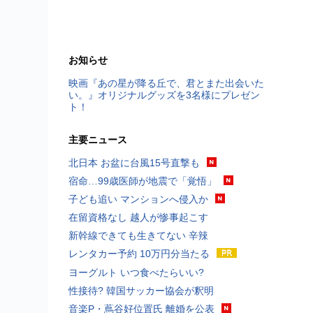
お知らせ
映画『あの星が降る丘で、君とまた出会いた
い。』オリジナルグッズを3名様にプレゼン
ト！
主要ニュース
北日本 お盆に台風15号直撃も
宿命…99歳医師が地震で「覚悟」
子ども追い マンションへ侵入か
在留資格なし 越人が惨事起こす
新幹線できても生きてない 辛辣
レンタカー予約 10万円分当たる
ヨーグルト いつ食べたらいい?
性接待? 韓国サッカー協会が釈明
音楽P・蔦谷好位置氏 離婚を公表