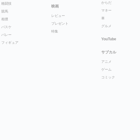
からだ
格闘技
映画
マネー
競馬
レビュー
車
相撲
プレゼント
グルメ
バスケ
特集
バレー
YouTube
フィギュア
サブカル
アニメ
ゲーム
コミック