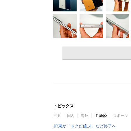
トピックス
主要
国内
海外
IT 経済
スポーツ
JR東が「トクだ値14」など終了へ