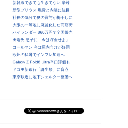
新幹線できても生きてない 辛辣
新型プリウス 燃費と内装に注目
社長の気分で夏の賞与が梅干しに
大阪の一等地に廃墟化した商店街
ハイランダー 860万円で全国販売
田端氏 息子に「今は貯金せよ」
コールマン 今は屋内向けが好調
欧州の猛暑でインフレ加速へ
Galaxy Z Fold8 Ultra辛口評価も
ドコモ新銀行「誕生祭」に盲点
東京駅近に地下シェルター整備へ