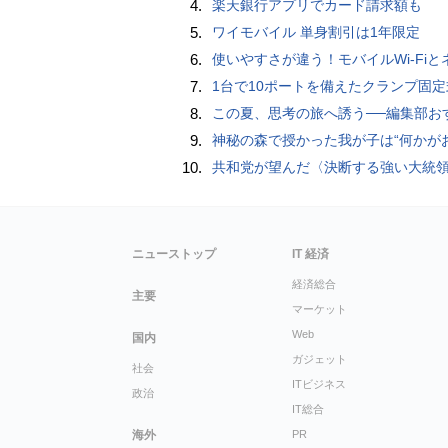
4.
楽天銀行アプリでカード請求額も
5.
ワイモバイル 単身割引は1年限定
6.
使いやすさが違う！モバイルWi-FiとネットHDD【PC-DIY 
7.
1台で10ポートを備えたクランプ固定式電源タップ「Anker Nano Power Strip (10-in-1, 70W, クランプ式)」
8.
この夏、思考の旅へ誘う──編集部おすすめの7冊：WIRED BOOK G
9.
神秘の森で授かった我が子は“何かがおかしい”『ナイトボーン -夜哭-』本編映像解禁 母の絶叫顔うちわが全国の劇場に［
10.
共和党が望んだ〈決断する強い大統領〉が統治するアメリカの到来──「アメリカン・ドッペルゲンガー」by 池田純
ニューストップ
IT 経済
経済総合
主要
マーケット
Web
国内
ガジェット
社会
ITビジネス
政治
IT総合
海外
PR