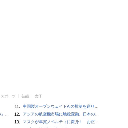
スポーツ
芸能
女子
11.
中国製オープンウェイトAIの規制を巡り、シリコンバレーで意見が二分
言われる？
12.
アジアの航空機市場に地殻変動、日本のサプライヤーに影響も
13.
マスクが年賀ノベルティに変身！ お正月特別パッケージの注文受付開始