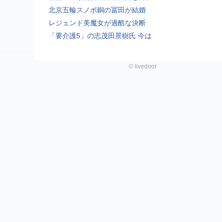
北京五輪スノボ銅の冨田が結婚
レジェンド美魔女が過酷な決断
「要介護5」の志茂田景樹氏 今は
©
livedoor