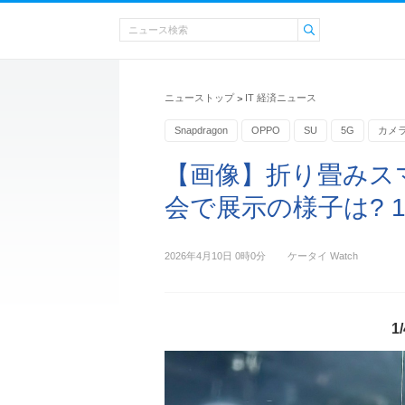
ニューストップ
IT 経済ニュース
>
Snapdragon
OPPO
SU
5G
カメ
Android
AIR
【画像】折り畳みスマホ
会で展示の様子は? 1/
2026年4月10日 0時0分
ケータイ Watch
1/