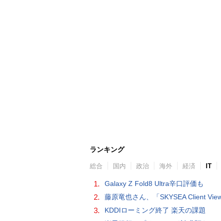
ランキング
総合
国内
政治
海外
経済
IT
1.
Galaxy Z Fold8 Ultra辛口評価も
2.
藤原竜也さん、「SKYSEA Client View」新CMで「AI労務改善」をアピール 働き方をAIが分析したら「すぐに休んで」と
3.
KDDIローミング終了 楽天の課題