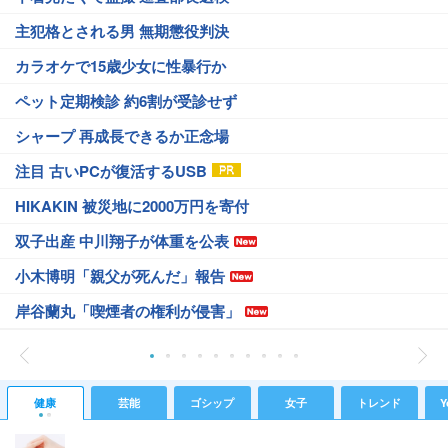
主犯格とされる男 無期懲役判決
カラオケで15歳少女に性暴行か
ペット定期検診 約6割が受診せず
シャープ 再成長できるか正念場
注目 古いPCが復活するUSB
HIKAKIN 被災地に2000万円を寄付
双子出産 中川翔子が体重を公表
小木博明「親父が死んだ」報告
岸谷蘭丸「喫煙者の権利が侵害」
健康
芸能
ゴシップ
女子
トレンド
Y