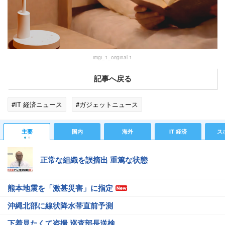
imgi_1_original-1
記事へ戻る
#IT 経済ニュース
#ガジェットニュース
主要
国内
海外
IT 経済
ス
正常な組織を誤摘出 重篤な状態
熊本地震を「激甚災害」に指定
沖縄北部に線状降水帯直前予測
下着見たくて盗撮 巡査部長送検