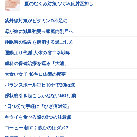
夏のむくみ対策 ツボ&反射区押し
紫外線対策がビタミンD不足に
母が娘に減量強要→家庭内別居へ
睡眠時の悩みを解消する過ごし方
運動より代謝 人体の省エネ戦略
歯科の保健治療を巡る「大嘘」
大食い女子 46キロ体型の秘密
バランスボール毎日10分で20kg減
躁状態引き起こしかねないNG行動
1日10分で手軽に「ひざ痛対策」
キウイを食べる際の3つの注意点
コーヒー 朝すぐ飲むのはダメ?