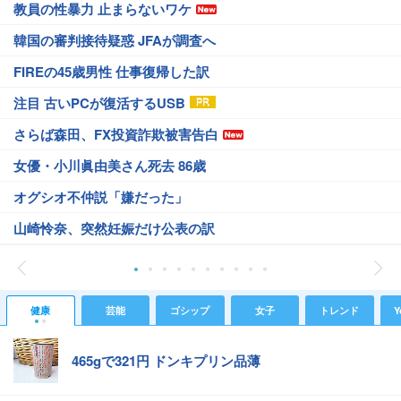
教員の性暴力 止まらないワケ
韓国の審判接待疑惑 JFAが調査へ
FIREの45歳男性 仕事復帰した訳
注目 古いPCが復活するUSB
さらば森田、FX投資詐欺被害告白
女優・小川眞由美さん死去 86歳
オグシオ不仲説「嫌だった」
山崎怜奈、突然妊娠だけ公表の訳
健康
芸能
ゴシップ
女子
トレンド
Y
465gで321円 ドンキプリン品薄