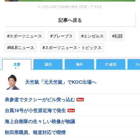
エンゼルス戦で大乱闘が発生【写真：アフロ】
記事へ戻る
#スポーツニュース
#ブレーブス
#エンゼルス
#乱闘
#MLBニュース
#スポーツニュース・トピックス
主要
国内
海外
IT 経済
ス
天竺鼠「元天竺鼠」でKOC出場へ
表参道でタクシーがビル突っ込む
台風16号が小笠原近海で発生
海上自衛隊の生々しい映像が物議
秋田県職員、報道対応で喫煙