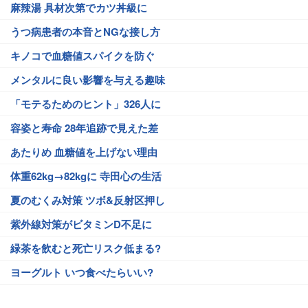
麻辣湯 具材次第でカツ丼級に
うつ病患者の本音とNGな接し方
キノコで血糖値スパイクを防ぐ
メンタルに良い影響を与える趣味
「モテるためのヒント」326人に
容姿と寿命 28年追跡で見えた差
あたりめ 血糖値を上げない理由
体重62kg→82kgに 寺田心の生活
夏のむくみ対策 ツボ&反射区押し
紫外線対策がビタミンD不足に
緑茶を飲むと死亡リスク低まる?
ヨーグルト いつ食べたらいい?