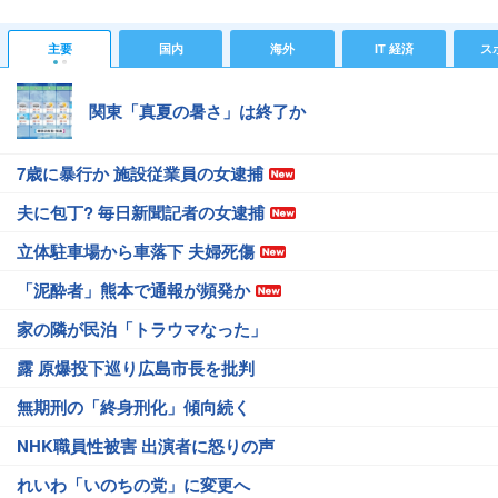
主要
国内
海外
IT 経済
ス
関東「真夏の暑さ」は終了か
7歳に暴行か 施設従業員の女逮捕
夫に包丁? 毎日新聞記者の女逮捕
立体駐車場から車落下 夫婦死傷
「泥酔者」熊本で通報が頻発か
家の隣が民泊「トラウマなった」
露 原爆投下巡り広島市長を批判
無期刑の「終身刑化」傾向続く
NHK職員性被害 出演者に怒りの声
れいわ「いのちの党」に変更へ