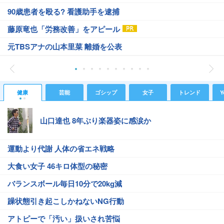
90歳患者を殴る? 看護助手を逮捕
藤原竜也「労務改善」をアピール
元TBSアナの山本里菜 離婚を公表
健康
芸能
ゴシップ
女子
トレンド
Y
山口達也 8年ぶり楽器姿に感涙か
運動より代謝 人体の省エネ戦略
大食い女子 46キロ体型の秘密
バランスボール毎日10分で20kg減
躁状態引き起こしかねないNG行動
アトピーで「汚い」扱いされ苦悩