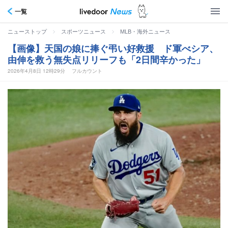
一覧
>
>
ニューストップ
スポーツニュース
MLB・海外ニュース
【画像】天国の娘に捧ぐ弔い好救援 ド軍べシア、
由伸を救う無失点リリーフも「2日間辛かった」
2026年4月8日 12時29分
フルカウント