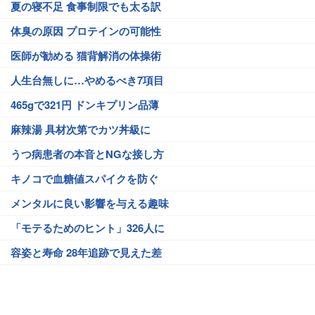
夏の寝不足 食事制限でも太る訳
体臭の原因 プロテインの可能性
医師が勧める 猫背解消の体操術
人生台無しに…やめるべき7項目
465gで321円 ドンキプリン品薄
麻辣湯 具材次第でカツ丼級に
うつ病患者の本音とNGな接し方
キノコで血糖値スパイクを防ぐ
メンタルに良い影響を与える趣味
「モテるためのヒント」326人に
容姿と寿命 28年追跡で見えた差