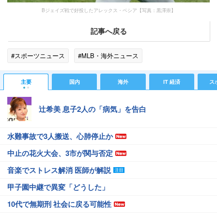
Bジェイズ戦で好投したアレックス・ベシア【写真：黒澤崇】
記事へ戻る
#スポーツニュース
#MLB・海外ニュース
主要
国内
海外
IT 経済
ス
辻希美 息子2人の「病気」を告白
水難事故で3人搬送、心肺停止か
中止の花火大会、3市が関与否定
音楽でストレス解消 医師が解説
甲子園中継で異変「どうした」
10代で無期刑 社会に戻る可能性