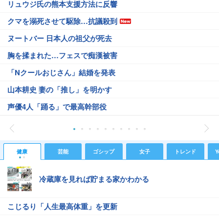
リュウジ氏の熊本支援方法に反響
クマを溺死させて駆除…抗議殺到
ヌートバー 日本人の祖父が死去
胸を揉まれた…フェスで痴漢被害
「Nクールおじさん」結婚を発表
山本耕史 妻の「推し」を明かす
声優4人「踊る」で最高幹部役
健康
芸能
ゴシップ
女子
トレンド
Y
冷蔵庫を見れば貯まる家かわかる
こじるり「人生最高体重」を更新