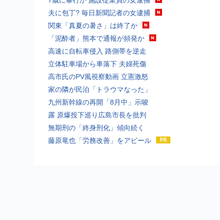
夫に包丁? 毎日新聞記者の女逮捕
関東「真夏の暑さ」は終了か
「泥酔者」熊本で通報が頻発か
高速に自転車侵入 路側帯を逆走
立体駐車場から車落下 夫婦死傷
高市氏のPV風視察動画 立憲激怒
家の隣が民泊「トラウマなった」
九州新幹線の再開「8月中」示唆
露 原爆投下巡り広島市長を批判
無期刑の「終身刑化」傾向続く
藤原竜也「労務改善」をアピール