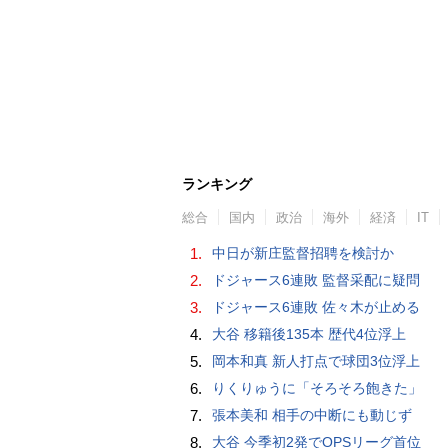
ランキング
総合
国内
政治
海外
経済
IT
1.
中日が新庄監督招聘を検討か
2.
ドジャース6連敗 監督采配に疑問
3.
ドジャース6連敗 佐々木が止める
4.
大谷 移籍後135本 歴代4位浮上
5.
岡本和真 新人打点で球団3位浮上
6.
りくりゅうに「そろそろ飽きた」
7.
張本美和 相手の中断にも動じず
8.
大谷 今季初2発でOPSリーグ首位