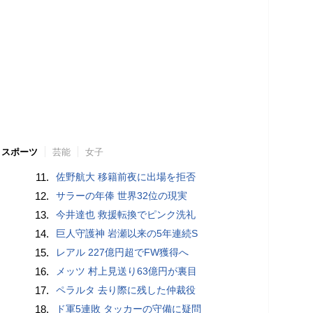
スポーツ
芸能
女子
11.
佐野航大 移籍前夜に出場を拒否
12.
サラーの年俸 世界32位の現実
13.
今井達也 救援転換でピンク洗礼
14.
巨人守護神 岩瀬以来の5年連続S
15.
レアル 227億円超でFW獲得へ
16.
メッツ 村上見送り63億円が裏目
17.
ペラルタ 去り際に残した仲裁役
18.
ド軍5連敗 タッカーの守備に疑問