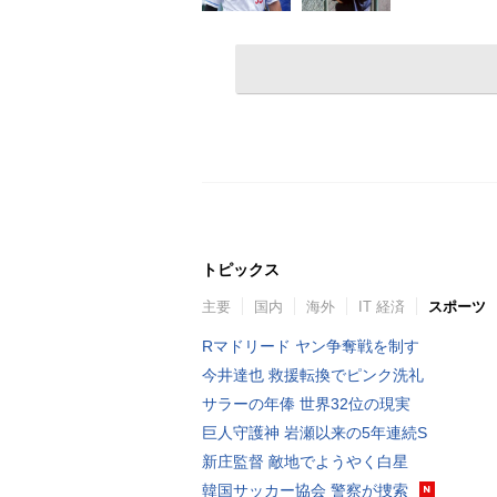
トピックス
主要
国内
海外
IT 経済
スポーツ
Rマドリード ヤン争奪戦を制す
今井達也 救援転換でピンク洗礼
サラーの年俸 世界32位の現実
巨人守護神 岩瀬以来の5年連続S
新庄監督 敵地でようやく白星
韓国サッカー協会 警察が捜索