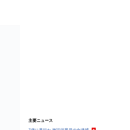
主要ニュース
7歳に暴行か 施設従業員の女逮捕