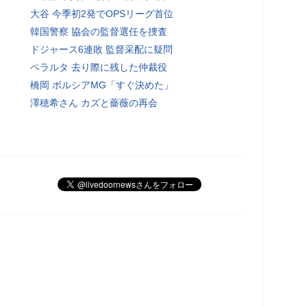
大谷 今季初2発でOPSリーグ首位
韓国警察 協会の監督選任を捜査
ドジャース6連敗 監督采配に疑問
ペラルタ 去り際に残した仲裁役
橋岡 ボルシアMG「すぐ決めた」
澤穂希さん カズと薔薇の再会