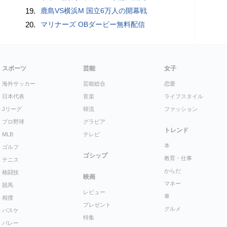
19.
鹿島VS横浜M 国立6万人の開幕戦
20.
マリナーズ OBダービー無料配信
スポーツ
芸能
女子
海外サッカー
芸能総合
恋愛
日本代表
音楽
ライフスタイル
Jリーグ
韓流
ファッション
プロ野球
グラビア
トレンド
MLB
テレビ
本
ゴルフ
ゴシップ
教育・仕事
テニス
からだ
格闘技
映画
マネー
競馬
レビュー
車
相撲
プレゼント
グルメ
バスケ
特集
バレー