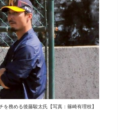
チを務める後藤駿太氏【写真：篠崎有理枝】