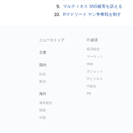
9.
マルティネス SNS被害を訴える
10.
Rマドリード ヤン争奪戦を制す
ニューストップ
IT 経済
経済総合
主要
マーケット
Web
国内
ガジェット
社会
ITビジネス
政治
IT総合
海外
PR
海外総合
韓国
中国