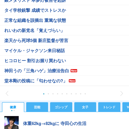
銀メダリスト 本多灯被告を起訴
タイ学校銃撃 成績でストレスか
正常な組織を誤摘出 重篤な状態
れいわの新党名「覚えづらい」
楽天から死球5個 新庄監督が苦言
マイケル・ジャクソン来日秘話
ヒコロヒー 割引お握り買わない
神田うの「三角ハゲ」治療法告白
堂本剛の投稿に「匂わせなの?」
健康
芸能
ゴシップ
女子
トレンド
Y
体重62kg→82kgに 寺田心の生活