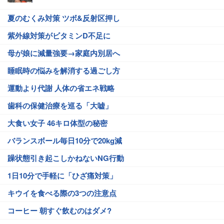
夏のむくみ対策 ツボ&反射区押し
紫外線対策がビタミンD不足に
母が娘に減量強要→家庭内別居へ
睡眠時の悩みを解消する過ごし方
運動より代謝 人体の省エネ戦略
歯科の保健治療を巡る「大嘘」
大食い女子 46キロ体型の秘密
バランスボール毎日10分で20kg減
躁状態引き起こしかねないNG行動
1日10分で手軽に「ひざ痛対策」
キウイを食べる際の3つの注意点
コーヒー 朝すぐ飲むのはダメ?