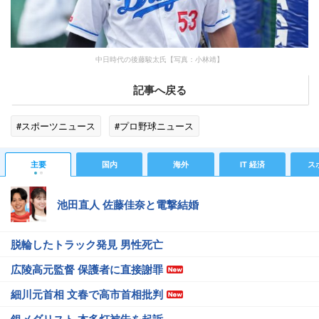
中日時代の後藤駿太氏【写真：小林靖】
記事へ戻る
#スポーツニュース
#プロ野球ニュース
主要
国内
海外
IT 経済
ス
池田直人 佐藤佳奈と電撃結婚
脱輪したトラック発見 男性死亡
広陵高元監督 保護者に直接謝罪
細川元首相 文春で高市首相批判