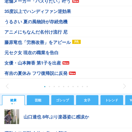
老舗メーカー「バズりたい」叶う
35度以上でハンディファン逆効果
うるさい 夏の風物詩が存続危機
アニメにちなんだ名付け流行 尼
藤原竜也「労務改善」をアピール
元セク女 現在の職業を告白
女優・山本舞香 第1子を出産
有吉の夏休み フワ復帰説に反発
健康
芸能
ゴシップ
女子
トレンド
Y
山口達也 8年ぶり楽器姿に感涙か