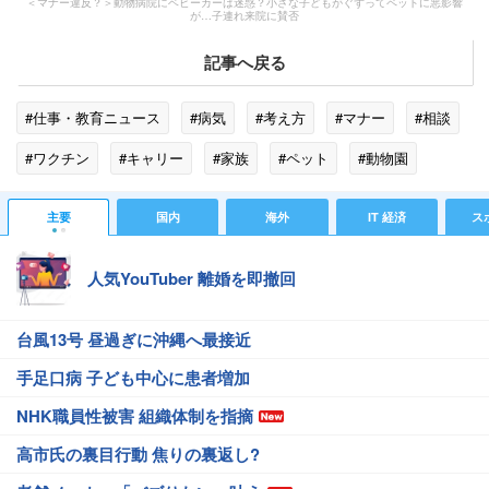
＜マナー違反？＞動物病院にベビーカーは迷惑？小さな子どもがぐずってペットに悪影響
が…子連れ来院に賛否
記事へ戻る
#仕事・教育ニュース
#病気
#考え方
#マナー
#相談
#ワクチン
#キャリー
#家族
#ペット
#動物園
主要
国内
海外
IT 経済
ス
人気YouTuber 離婚を即撤回
台風13号 昼過ぎに沖縄へ最接近
手足口病 子ども中心に患者増加
NHK職員性被害 組織体制を指摘
高市氏の裏目行動 焦りの裏返し?