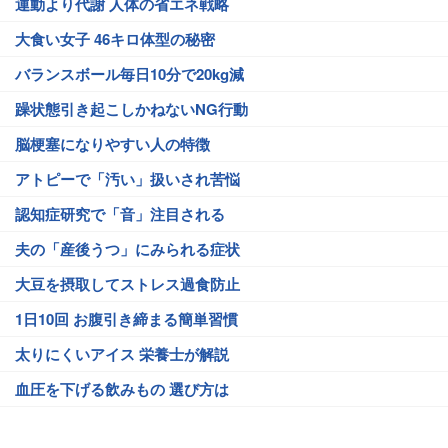
運動より代謝 人体の省エネ戦略
大食い女子 46キロ体型の秘密
バランスボール毎日10分で20kg減
躁状態引き起こしかねないNG行動
脳梗塞になりやすい人の特徴
アトピーで「汚い」扱いされ苦悩
認知症研究で「音」注目される
夫の「産後うつ」にみられる症状
大豆を摂取してストレス過食防止
1日10回 お腹引き締まる簡単習慣
太りにくいアイス 栄養士が解説
血圧を下げる飲みもの 選び方は