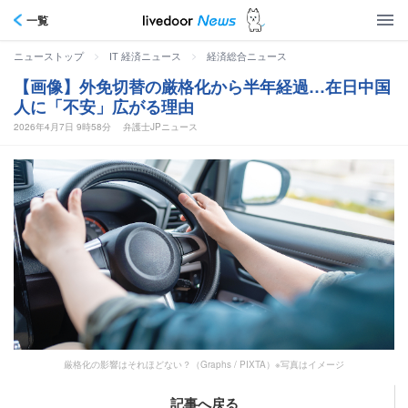
一覧
>
>
ニューストップ
IT 経済ニュース
経済総合ニュース
【画像】外免切替の厳格化から半年経過…在日中国
人に「不安」広がる理由
2026年4月7日 9時58分
弁護士JPニュース
厳格化の影響はそれほどない？（Graphs / PIXTA）※写真はイメージ
記事へ戻る