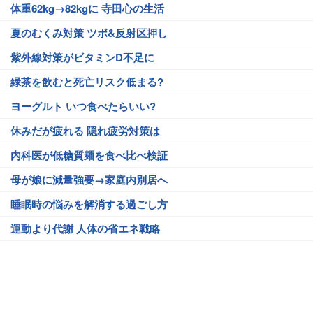
体重62kg→82kgに 寺田心の生活
夏のむくみ対策 ツボ&反射区押し
紫外線対策がビタミンD不足に
緑茶を飲むと死亡リスク低まる?
ヨーグルト いつ食べたらいい?
休みだが疲れる 隠れ疲労対策は
内科医が低糖質麺を食べ比べ検証
母が娘に減量強要→家庭内別居へ
睡眠時の悩みを解消する過ごし方
運動より代謝 人体の省エネ戦略