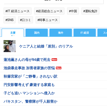
#IT 経済ニュース
#経済総合ニュース
#中国
#運転免許
#SNS
#口コミ
#時事ニュース
主要
国内
海外
IT 経済
ス
ケニア人と結婚「差別」のリアル
蓮池薫さんの母が94歳で死去
池袋暴走事故 加害者家族の苦悩
秋篠宮家が「ご静養」されない訳
円安影響考えず 豪遊する家庭も
子ども追い マンションへ侵入か
パキスタン、警察隊が千人殺害か