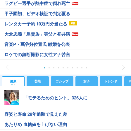
ラグビー選手が熱中症で倒れ死亡
甲子園初、ビデオ検証で判定覆る
レンタカー予約 10万円分当たる
大倉忠義「鳥貴族」実父と初共演
音楽P・蔦谷好位置氏 離婚を公表
ロケでの無断撮影に女性アナ苦言
健康
芸能
ゴシップ
女子
トレンド
Y
「モテるためのヒント」326人に
容姿と寿命 28年追跡で見えた差
あたりめ 血糖値を上げない理由