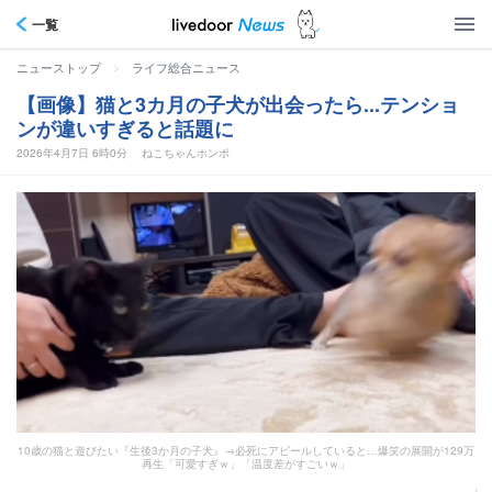
一覧
>
ニューストップ
ライフ総合ニュース
【画像】猫と3カ月の子犬が出会ったら...テンショ
ンが違いすぎると話題に
2026年4月7日 6時0分
ねこちゃんホンポ
10歳の猫と遊びたい『生後3か月の子犬』→必死にアピールしていると…爆笑の展開が129万
再生「可愛すぎｗ」「温度差がすごいｗ」