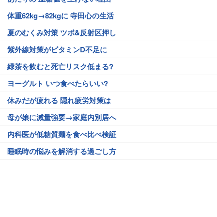
体重62kg→82kgに 寺田心の生活
夏のむくみ対策 ツボ&反射区押し
紫外線対策がビタミンD不足に
緑茶を飲むと死亡リスク低まる?
ヨーグルト いつ食べたらいい?
休みだが疲れる 隠れ疲労対策は
母が娘に減量強要→家庭内別居へ
内科医が低糖質麺を食べ比べ検証
睡眠時の悩みを解消する過ごし方