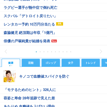
ラグビー選手が熱中症で倒れ死亡
スクバル「デトロイト戻りたい」
レンタカー予約 10万円分当たる
森脇健児 絶頂期は年収「1億円」
俳優の戸塚純貴が結婚を発表
健康
芸能
ゴシップ
女子
トレンド
Y
キノコで血糖値スパイクを防ぐ
「モテるためのヒント」326人に
容姿と寿命 28年追跡で見えた差
あたりめ 血糖値を上げない理由