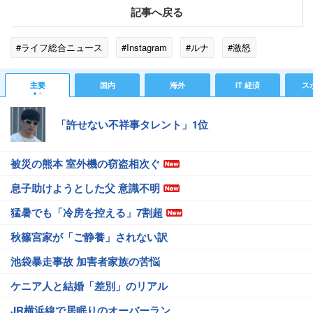
記事へ戻る
#ライフ総合ニュース
#Instagram
#ルナ
#激怒
主要
国内
海外
IT 経済
ス
「許せない不祥事タレント」1位
被災の熊本 室外機の窃盗相次ぐ
息子助けようとした父 意識不明
猛暑でも「冷房を控える」7割超
秋篠宮家が「ご静養」されない訳
池袋暴走事故 加害者家族の苦悩
ケニア人と結婚「差別」のリアル
JR横浜線で居眠りのオーバーラン